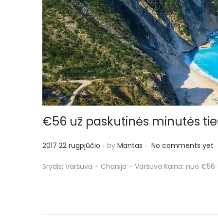
€56 už paskutinės minutės tiesi
.
.
P
2017 22 rugpjūčio
by
Mantas
No comments yet
o
Srydis: Varšuva – Chanija – Varšuva Kaina: nuo €56 (
s
t
e
d