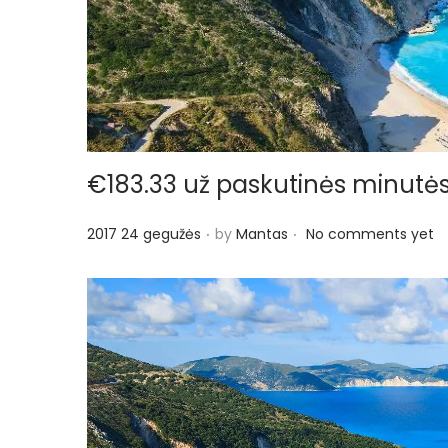
€183.33 už paskutinės minutės 7
.
.
P
2017 24 gegužės
by
Mantas
No comments yet
o
s
t
e
d
o
n