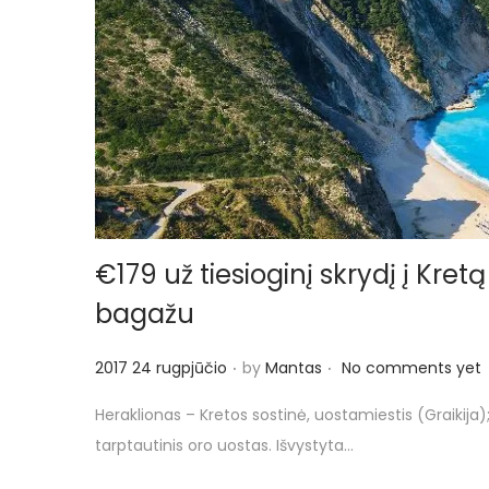
o
n
€179 už tiesioginį skrydį į Kret
bagažu
.
.
P
2017 24 rugpjūčio
by
Mantas
No comments yet
o
Heraklionas – Kretos sostinė, uostamiestis (Graikija
s
tarptautinis oro uostas. Išvystyta…
t
e