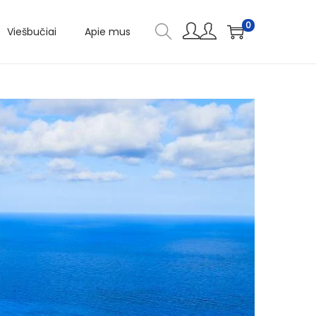
0
Viešbučiai
Apie mus