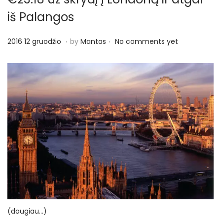
o
iš Palangos
n
.
.
P
2
2016 12 gruodžio
by
Mantas
No comments yet
o
0
s
1
t
6
e
1
d
2
o
g
n
r
u
o
d
ž
i
(daugiau…)
o