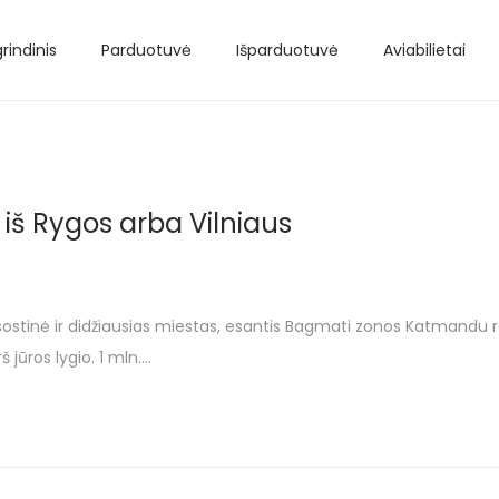
rindinis
Parduotuvė
Išparduotuvė
Aviabilietai
l iš Rygos arba Vilniaus
tinė ir didžiausias miestas, esantis Bagmati zonos Katmandu rajo
jūros lygio. 1 mln….