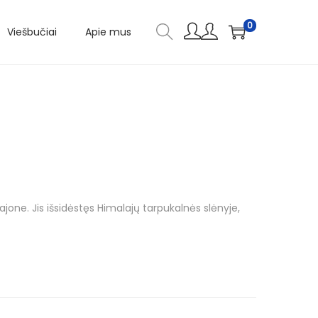
0
Viešbučiai
Apie mus
ne. Jis išsidėstęs Himalajų tarpukalnės slėnyje,