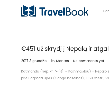
Pag
S
S
k
k
i
i
p
p
t
t
€451 už skrydį į Nepalą ir atga
o
o
n
c
.
.
P
2
2017 3 gruodžio
by
Mantas
No comments yet
a
o
o
0
v
n
Katmandu (nep. काठमांडौ = Kāṭhmāṇḍau) – Nepalo sos
s
1
i
t
prie Bagmati upės (Gango baseinas), 1360 metrų virš 
t
7
g
e
e
3
a
n
d
g
t
t
o
r
i
n
u