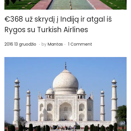
o
n
€368 už skrydį į Indiją ir atgal iš
Rygos su Turkish Airlines
.
.
P
2
2016 13 gruodžio
by
Mantas
1 Comment
o
0
s
1
t
7
e
1
d
1
o
g
n
e
g
u
ž