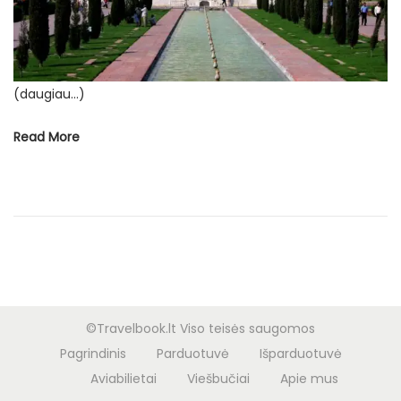
ė
s
(daugiau…)
Read More
©Travelbook.lt Viso teisės saugomos
Pagrindinis
Parduotuvė
Išparduotuvė
Aviabilietai
Viešbučiai
Apie mus