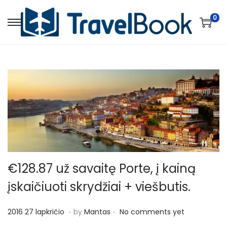
0
S
S
k
k
i
i
p
p
t
t
o
o
n
c
a
o
v
n
i
t
€128.87 už savaitę Porte, į kainą
g
e
įskaičiuoti skrydžiai + viešbutis.
a
n
t
t
.
.
P
2
2016 27 lapkričio
by
Mantas
No comments yet
i
o
0