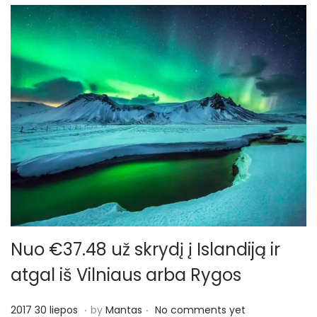
č
i
o
Nuo €37.48 už skrydį į Islandiją ir
atgal iš Vilniaus arba Rygos
.
.
P
2
2017 30 liepos
by
Mantas
No comments yet