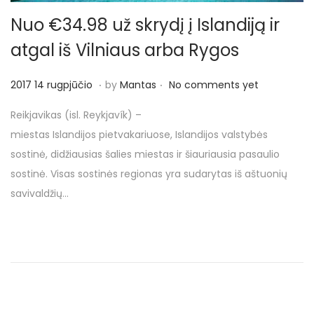
o
n
Nuo €34.98 už skrydį į Islandiją ir
atgal iš Vilniaus arba Rygos
.
.
P
2
2017 14 rugpjūčio
by
Mantas
No comments yet
o
0
Reikjavikas (isl. Reykjavík) –
s
1
miestas Islandijos pietvakariuose, Islandijos valstybės
t
7
sostinė, didžiausias šalies miestas ir šiauriausia pasaulio
e
2
sostinė. Visas sostinės regionas yra sudarytas iš aštuonių
d
0
savivaldžių…
o
r
n
u
g
p
j
ū