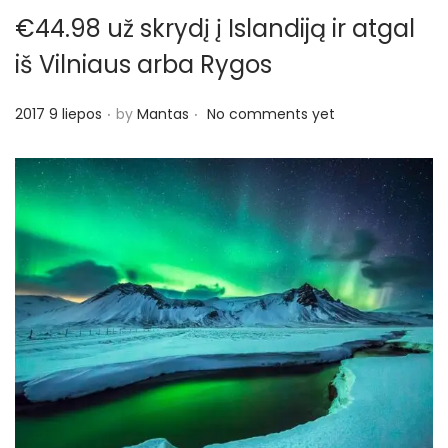
€44.98 už skrydį į Islandiją ir atgal
iš Vilniaus arba Rygos
.
.
P
2017 9 liepos
by
Mantas
No comments yet
o
s
t
e
d
o
n