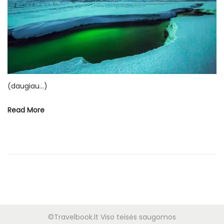
o
d
ž
i
o
(daugiau…)
Read More
©Travelbook.lt Viso teisės saugomos