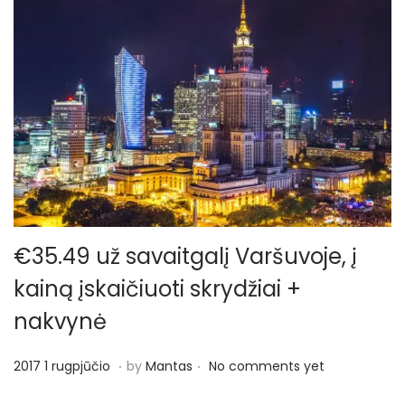
€35.49 už savaitgalį Varšuvoje, į
kainą įskaičiuoti skrydžiai +
nakvynė
.
.
P
2
2017 1 rugpjūčio
by
Mantas
No comments yet
o
0