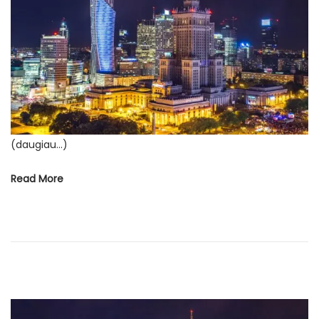
d
o
n
(daugiau…)
Read More