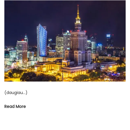
s
1
t
7
e
1
d
r
o
u
n
g
p
j
ū
č
i
(daugiau…)
o
Read More