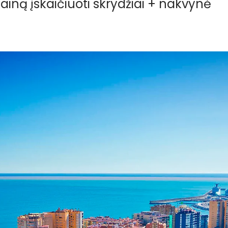
kainą įskaičiuoti skrydžiai + nakvynė