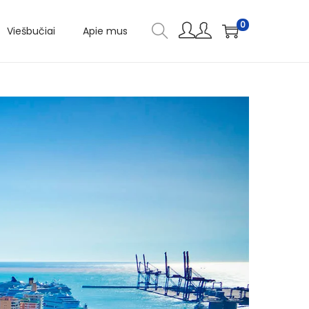
0
Viešbučiai
Apie mus