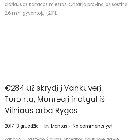
didžiausias Kanados miestas; Ontarijo provincijos sostinė.
o
s
2,6 mln. gyventojų (2011,…
n
a
u
s
i
o
€284 už skrydį į Vankuverį,
Torontą, Monrealį ir atgal iš
Vilniaus arba Rygos
.
.
P
2
2017 13 gruodžio
by
Mantas
No comments yet
o
0
Kanada – valstybė Šiaurės Amerikos šiaurinėje dalyje.