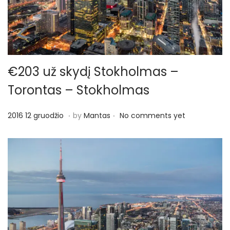
€203 už skydį Stokholmas –
Torontas – Stokholmas
.
.
P
2
2016 12 gruodžio
by
Mantas
No comments yet
o
0
s
1
t
6
e
1
d
2
o
g
n
r
u