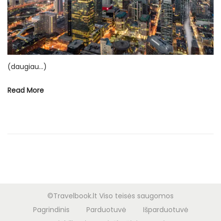
o
d
ž
i
(daugiau…)
o
Read More
©Travelbook.lt Viso teisės saugomos
Pagrindinis
Parduotuvė
Išparduotuvė