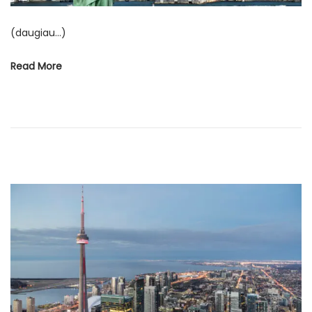
j
ū
(daugiau…)
č
i
Read More
o