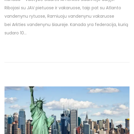
s
1
Ribojasi su JAV pietuose ir vakaruose, taip pat su Atlanto
t
7
vandenynu rytuose, Ramiuoju vandenynu vakaruose
e
1
bei Arkties vandenynu šiaurėje. Kanada yra federacija, kurią
d
3
sudaro 10…
o
g
n
r
u
o
d
ž
i
o