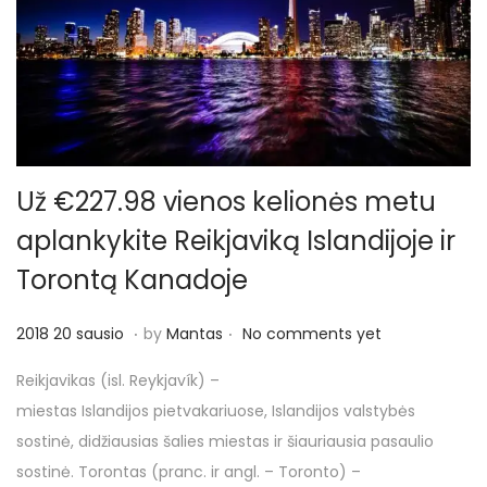
Už €227.98 vienos kelionės metu
aplankykite Reikjaviką Islandijoje ir
Torontą Kanadoje
.
.
P
2
2018 20 sausio
by
Mantas
No comments yet
o
0
Reikjavikas (isl. Reykjavík) –
s
1
miestas Islandijos pietvakariuose, Islandijos valstybės
t
8
sostinė, didžiausias šalies miestas ir šiauriausia pasaulio
e
2
sostinė. Torontas (pranc. ir angl. – Toronto) –
d
0