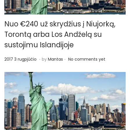
Nuo €240 už skrydžius į Niujorką,
Torontą arba Los Andželą su
sustojimu Islandijoje
.
.
P
2
2017 3 rugpjūčio
by
Mantas
No comments yet
o
0
s
1
t
7
e
3
d
r
o
u
n
g
p