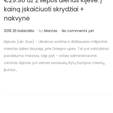
€29.98 už 2 liepos dienas Kijeve. Į
o
n
kainą įskaičiuoti skrydžiai +
nakvynė
.
.
P
2
2019 26 balandžio
by
Mantas
No comments yet
o
0
Kijevas (ukr. Київ) – Ukrainos sostinė ir didžiausias milijoninis
s
1
miestas šalies šiaurėje, prie Dniepro upės. Tai yra valstybinio
t
9
pavaldumo miestas, taip pat – srities administracinis
e
2
centras. Kijevas yra vienas seniausių Rytų Europos miestų,
d
6
įkurtas…
o
b
n
a
l
a
n
d