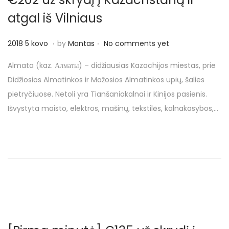
o
n
atgal iš Vilniaus
.
.
P
2
2018 5 kovo
by
Mantas
No comments yet
o
0
Almata (kaz. Алматы) – didžiausias Kazachijos miestas, prie
s
1
Didžiosios Almatinkos ir Mažosios Almatinkos upių, šalies
t
8
pietryčiuose. Netoli yra Tianšaniokalnai ir Kinijos pasienis.
e
5
Išvystyta maisto, elektros, mašinų, tekstilės, kalnakasybos,…
d
k
o
o
n
v
o