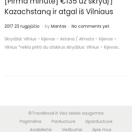
[Pirma minutė] €135 už skrydį į
Kazachstaną ir atgal iš Vilniaus
.
.
P
2
2017 23 rugpjūčio
by
Mantas
No comments yet
o
0
Skrydžiai: Vilnius – Kijevas – Astana / Almata – Kijevas –
s
1
Vilnius *reikia pirkti du atskirus skrydžius: Vilnius – Kijevas…
t
7
e
2
d
3
o
r
n
u
g
p
j
©Travelbook.lt Viso teisės saugomos
ū
Pagrindinis
Parduotuvė
Išparduotuvė
č
Aviabilietai
Viešbučiai
Apie mus