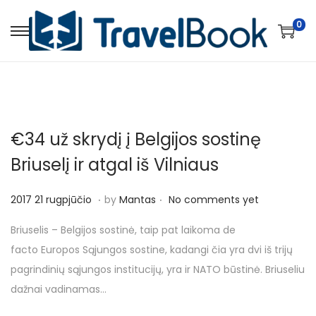
0
S
S
k
k
i
i
p
p
t
t
€34 už skrydį į Belgijos sostinę
o
o
n
c
Briuselį ir atgal iš Vilniaus
a
o
.
.
v
n
P
2
2017 21 rugpjūčio
by
Mantas
No comments yet
i
t
o
0
Briuselis – Belgijos sostinė, taip pat laikoma de
g
e
s
1
facto Europos Sąjungos sostine, kadangi čia yra dvi iš trijų
a
n
t
7
pagrindinių sąjungos institucijų, yra ir NATO būstinė. Briuseliu
t
t
e
2
dažnai vadinamas…
i
d
1