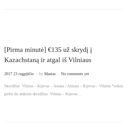
n
n
[Pirma minutė] €135 už skrydį į
Kazachstaną ir atgal iš Vilniaus
.
.
P
2
2017 23 rugpjūčio
by
Mantas
No comments yet
o
0
Skrydžiai: Vilnius – Kijevas – Astana / Almata – Kijevas – Vilnius *reikia
s
1
pirkti du atskirus skrydžius: Vilnius – Kijevas…
t
7
e
2
d
3
o
r