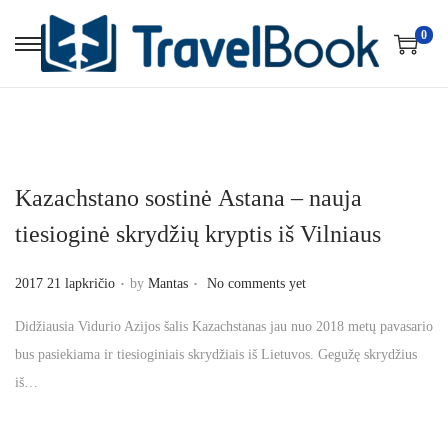
0
S
S
k
k
i
i
p
p
t
t
Kazachstano sostinė Astana – nauja
o
o
n
c
tiesioginė skrydžių kryptis iš Vilniaus
a
o
.
.
v
n
P
2017 21 lapkričio
by
Mantas
No comments yet
i
t
o
Didžiausia Vidurio Azijos šalis Kazachstanas jau nuo 2018 metų pavasario
g
e
s
bus pasiekiama ir tiesioginiais skrydžiais iš Lietuvos. Gegužę skrydžius
a
n
t
iš…
t
t
e
i
d
o
o