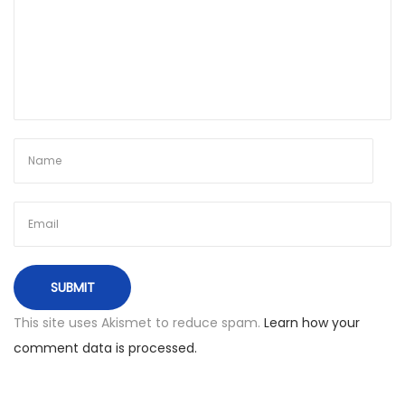
o
t
i
j
o
s
N
€
e
8
x
9
t
.
p
4
o
8
s
u
This site uses Akismet to reduce spam.
Learn how your
t
ž
comment data is processed.
:
4
d