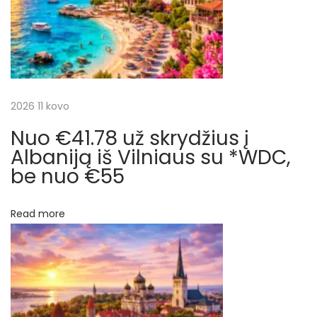
v
i
a
i
j
t
g
a
2026 11 kovo
a
l
Nuo €41.78 už skrydžius į
t
i
Albaniją iš Vilniaus su *WDC,
u
be nuo €55
a
i
r
į
Read more
Š
p
k
o
į
t
i