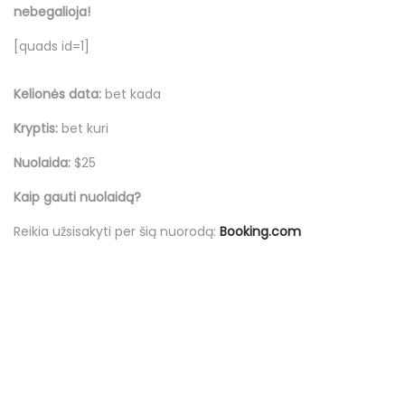
o
d
d
s
nebegalioja!
n
o
i
p
[quads id=1]
n
n
a
l
Kelionės data:
bet kada
i
Kryptis:
bet kuri
o
Nuolaida:
$25
Kaip gauti nuolaidą?
Reikia užsisakyti per šią nuorodą:
Booking.com