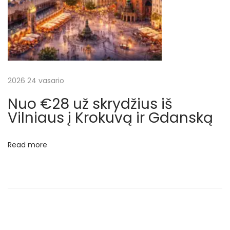
u
ž
s
k
r
y
2026 24 vasario
d
Nuo €28 už skrydžius iš
į
Vilniaus į Krokuvą ir Gdanską
s
a
Read more
v
a
i
t
g
a