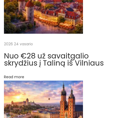
r
j
ą
a
i
š
š
P
a
2026 24 vasario
ų
l
Nuo €28 už savaitgalio
a
skrydžius į Taliną iš Vilniaus
n
g
Read more
o
s
a
r
b
a