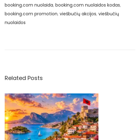
booking.com nuolaida
,
booking.com nuolaidos kodas
,
booking.com promotion
,
viešbučių akcijos
,
viešbučių
nuolaidos
N
P
€
r
3
a
e
4
v
u
v
i
ž
o
s
Related Posts
i
u
k
s
r
g
p
y
o
d
a
s
į
t
s
c
:
a