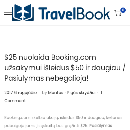
0
S
S
k
k
i
i
p
p
t
t
$25 nuolaida Booking.com
o
o
n
c
užsakymui išleidus $50 ir daugiau /
a
o
Pasiūlymas nebegalioja!
v
n
i
t
.
.
.
P
P
2
2017 6 rugpjūčio
by
Mantas
Pigūs skrydžiai
1
g
e
o
o
0
Comment
a
n
s
s
1
t
t
t
t
7
Booking.com skelbia akciją, išleidus $50 ir daugiau, kelionės
i
e
e
2
pabaigoje jums į sąskaitą bus grąžinti $25.
Pasiūlymas