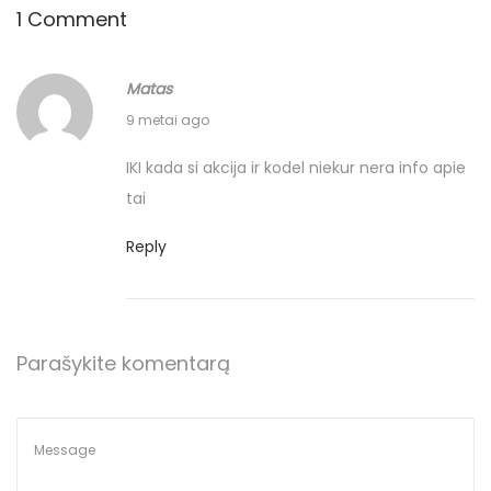
1 Comment
l
i
u
Matas
i
2
9 metai ago
į
0
IKI kada si akcija ir kodel niekur nera info apie
P
1
tai
a
7
l
2
Reply
a
9
n
r
g
u
ą
Parašykite komentarą
g
i
s
š
ė
Š
j
k
o