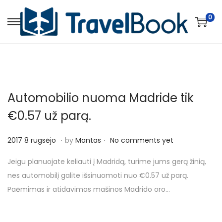
0
S
S
k
k
i
i
p
p
t
t
Automobilio nuoma Madride tik
o
o
n
c
€0.57 už parą.
a
o
.
.
v
n
P
2
2017 8 rugsėjo
by
Mantas
No comments yet
i
t
o
0
Jeigu planuojate keliauti į Madridą, turime jums gerą žinią,
g
e
s
1
nes automobilį galite išsinuomoti nuo €0.57 už parą.
a
n
t
7
Paėmimas ir atidavimas mašinos Madrido oro…
t
t
e
8
i
d
r