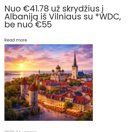
ž
Nuo €41.78 už skrydžius į
t
€
Albaniją iš Vilniaus su *WDC,
6
be nuo €55
a
5
r
2
Read more
a
p
p
l
į
a
n
r
k
y
a
k
i
š
t
e