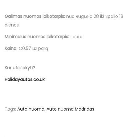
o
o
i
u
n
n
n
g
Galimas nuomos laikotarpis:
nuo Rugsėjo 28 iki Spalio 18
s
dienos
ė
j
Minimalus nuomos laikotarpis:
1 para
o
Kaina:
€0.57 už parą
Kur užsisakyti?
Holidayautos.co.uk
Tags
:
Auto nuoma
,
Auto nuoma Madridas
N
P
V
r
i
a
e
e