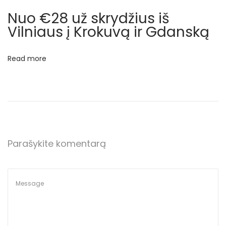
l
Nuo €28 už skrydžius iš
ę
Vilniaus į Krokuvą ir Gdanską
i
r
Read more
V
o
k
i
e
t
Parašykite komentarą
i
j
ą
N
€
e
4
x
7