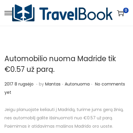
0
S
S
k
k
i
i
p
p
t
t
Automobilio nuoma Madride tik
o
o
n
c
€0.57 už parą.
a
o
.
.
.
v
n
P
P
2
2017 8 rugsėjo
by
Mantas
Autonuoma
No comments
i
t
o
o
0
yet
g
e
s
s
1
a
n
t
t
7
Jeigu planuojate keliauti į Madridą, turime jums gerą žinią,
t
t
e
e
8
nes automobilį galite išsinuomoti nuo €0.57 už parą.
i
d
d
r
Paėmimas ir atidavimas mašinos Madrido oro uoste.