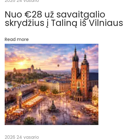
2026 24 vasario
ų
:
Nuo €28 už savaitgalio
F
skrydžius į Taliną iš Vilniaus
l
o
Read more
r
i
d
ą
,
P
e
r
u
,
Č
i
2026 24 vasario