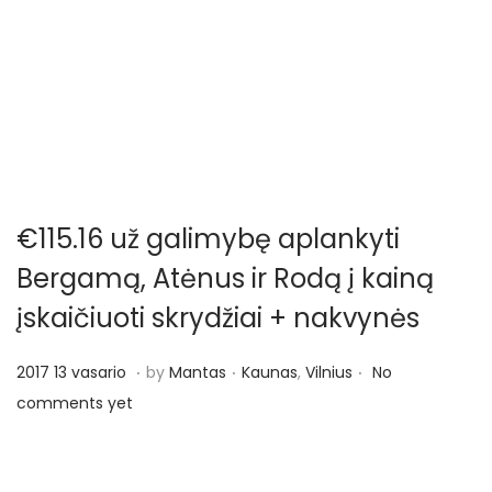
o
n
€115.16 už galimybę aplankyti
Bergamą, Atėnus ir Rodą į kainą
įskaičiuoti skrydžiai + nakvynės
.
.
.
P
P
2
2017 13 vasario
by
Mantas
Kaunas
,
Vilnius
No
o
o
0
comments yet
s
s
1
t
t
7