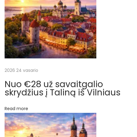
į
ė
s
r
m
ė
a
n
e
š
s
į
2026 24 vasario
ų
,
Nuo €28 už savaitgalio
į
skrydžius į Taliną iš Vilniaus
k
a
Read more
i
n
ą
į