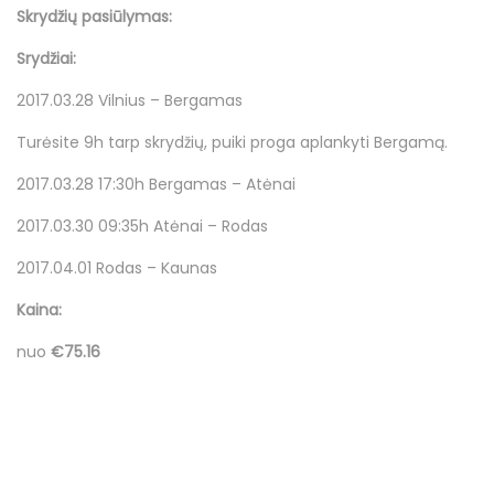
e
e
1
Skrydžių pasiūlymas:
d
d
3
Srydžiai:
o
i
v
n
n
a
2017.03.28 Vilnius – Bergamas
s
Turėsite 9h tarp skrydžių, puiki proga aplankyti Bergamą.
a
2017.03.28 17:30h Bergamas – Atėnai
r
i
2017.03.30 09:35h Atėnai – Rodas
o
2017.04.01 Rodas – Kaunas
Kaina:
nuo
€75.16