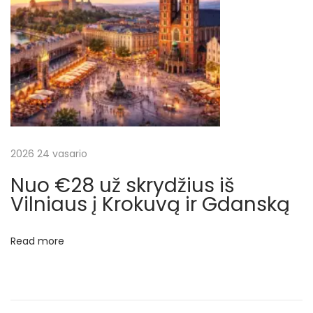
s
k
a
i
č
i
u
o
2026 24 vasario
t
Nuo €28 už skrydžius iš
i
Vilniaus į Krokuvą ir Gdanską
s
k
Read more
r
y
d
ž