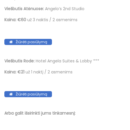
Viešbutis Atėnuose:
Angelo’s 2nd Studio
Kaina:
€60
už 3 naktis / 2 asmenims
Žiūrėti pasiūlymą
Viešbutis Rode:
Hotel Angela Suites & Lobby ***
Kaina:
€21
už 1 naktį / 2 asmenims
Žiūrėti pasiūlymą
Arba galit išsirinkti jums tinkamesnį: