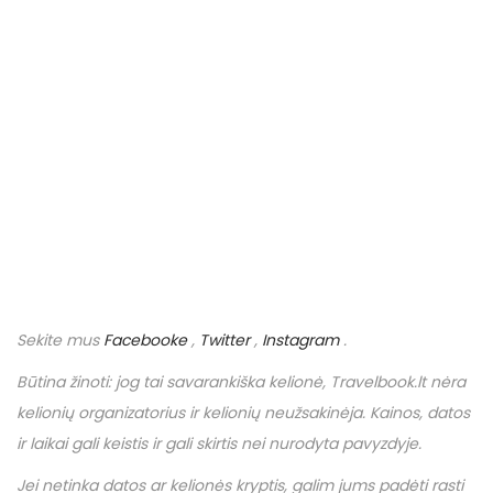
Sekite mus
Facebooke
,
Twitter
,
Instagram
.
Būtina žinoti: jog tai savarankiška kelionė,
Travelbook
.
lt
nėra
kelionių organizatorius ir kelionių neužsakinėja. Kainos, datos
ir laikai gali keistis ir gali skirtis nei nurodyta pavyzdyje.
Jei netinka datos ar kelionės kryptis, galim jums padėti rasti