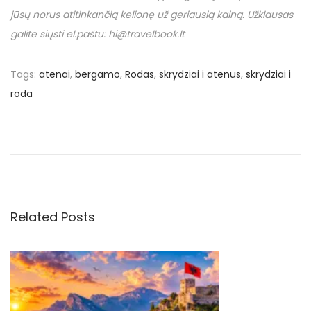
jūsų norus atitinkančią kelionę už geriausią kainą. Užklausas
galite siųsti el.paštu: hi@travelbook.lt
Tags
:
atenai
,
bergamo
,
Rodas
,
skrydziai i atenus
,
skrydziai i
roda
N
P
€
r
1
a
e
9
v
7
v
i
.
o
1
Related Posts
i
u
1
s
u
g
p
ž
o
8
a
s
d