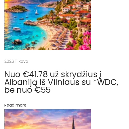
t
i
c
:
e
n
i
a
s
j
M
a
a
2026 11 kovo
r
o
Nuo €41.78 už skrydžius į
t
k
Albaniją iš Vilniaus su *WDC,
e
be nuo €55
a
G
r
e
Read more
g
p
u
ž