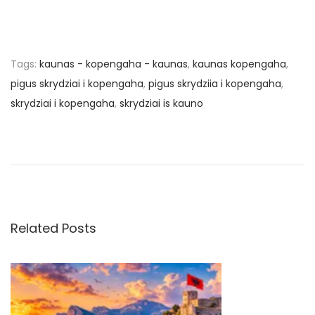
Tags
:
kaunas - kopengaha - kaunas
,
kaunas kopengaha
,
pigus skrydziai i kopengaha
,
pigus skrydziia i kopengaha
,
skrydziai i kopengaha
,
skrydziai is kauno
N
P
€
r
1
a
e
6
v
.
v
i
0
o
2
Related Posts
i
u
u
s
ž
g
p
s
o
k