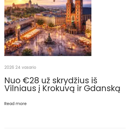
t
ž
:
n
u
o
s
t
a
b
i
2026 24 vasario
a
Nuo €28 už skrydžius iš
s
Vilniaus į Krokuvą ir Gdanską
3
n
Read more
a
k
t