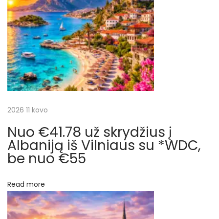
a
s
r
t
y
c
:
d
į
i
V
i
j
l
n
a
2026 11 kovo
i
u
Nuo €41.78 už skrydžius į
t
s
Albaniją iš Vilniaus su *WDC,
–
be nuo €55
a
M
r
a
Read more
l
p
m