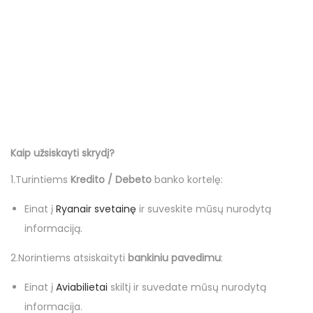
Kaip užsiskayti skrydį?
1.Turintiems
Kredito / Debeto
banko kortelę:
Einat į
Ryanair svetainę
ir suveskite mūsų nurodytą
informaciją.
2.Norintiems atsiskaityti
bankiniu pavedimu
:
Einat į
Aviabilietai
skiltį ir suvedate mūsų nurodytą
informacija.