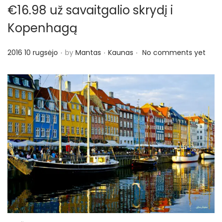
€16.98 už savaitgalio skrydį i
Kopenhagą
.
.
.
P
P
2016 10 rugsėjo
by
Mantas
Kaunas
No comments yet
o
o
s
s
t
t
e
e
d
d
o
i
n
n