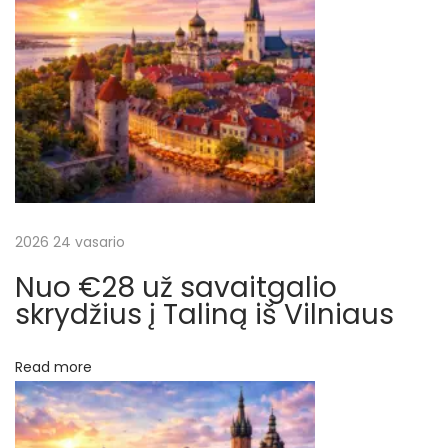
e
į
–
V
r
i
l
a
n
i
š
u
s
2026 24 vasario
ų
N
€
Nuo €28 už savaitgalio
e
7
skrydžius į Taliną iš Vilniaus
x
8
t
.
Read more
p
4
o
9
s
u