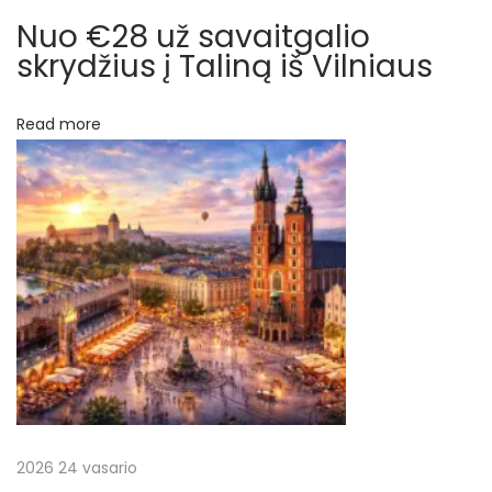
ų
t
Nuo €28 už savaitgalio
e
skrydžius į Taliną iš Vilniaus
B
r
Read more
a
t
i
s
l
a
v
ą
i
r
V
a
2026 24 vasario