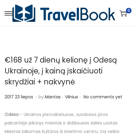
0
S
S
k
k
i
i
p
p
t
t
€168 už 7 dienų kelionę į Odesą
o
o
n
c
Ukrainoje, į kainą įskaičiuoti
a
o
skrydžiai + nakvynė
v
n
i
t
.
.
.
P
P
2
2017 23 liepos
by
Mantas
Vilnius
No comments yet
g
e
o
o
0
a
n
s
s
1
Odesa
– Ukrainos pietvakariuose, Juodosios jūros
t
t
t
t
8
pakrantėje įsikūręs miestas ir didžiausias šalies uostas.
i
e
e
1
Miestas laikomas kultūros iš švietimo centru: čia veikia