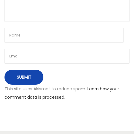
u
s
o
b
i
l
i
e
t
ą
į
This site uses Akismet to reduce spam.
Learn how your
T
comment data is processed.
a
l
i
n