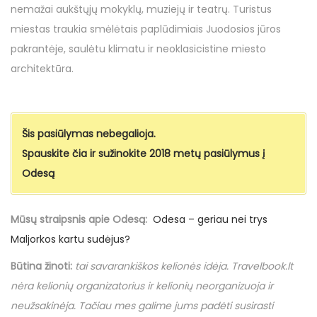
o
d
d
b
nemažai aukštųjų mokyklų, muziejų ir teatrų. Turistus
n
o
i
a
miestas traukia smėlėtais paplūdimiais Juodosios jūros
n
n
l
pakrantėje, saulėtu klimatu ir neoklasicistine miesto
a
architektūra.
n
d
ž
Šis pasiūlymas nebegalioja.
i
Spauskite čia ir sužinokite 2018 metų pasiūlymus į
o
Odesą
Mūsų straipsnis apie Odesą:
Odesa – geriau nei trys
Maljorkos kartu sudėjus?
Būtina žinoti
:
tai savarankiškos kelionės idėja.
Travelbook
.
lt
nėra kelionių organizatorius ir kelionių neorganizuoja ir
neužsakinėja. Tačiau mes galime jums padėti susirasti