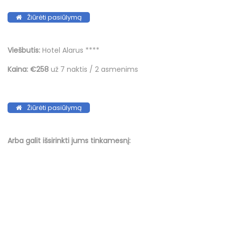
Žiūrėti pasiūlymą
Viešbutis:
Hotel Alarus ****
Kaina:
€258
už 7 naktis / 2 asmenims
Žiūrėti pasiūlymą
Arba galit išsirinkti jums tinkamesnį: