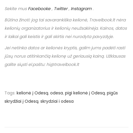
Sekite mus
Facebooke
,
Twitter
,
Instagram
.
Būtina žinoti: jog tai savarankiška kelionė,
Travelbook
.
lt
nėra
kelionių organizatorius ir kelionių neužsakinėja. Kainos, datos
ir laikai gali keistis ir gali skirtis nei nurodyta pavyzdyje.
Jei netinka datos ar kelionės kryptis, galim jums padėti rasti
jūsų norus atitinkančią kelionę už geriausią kainą. Užklausas
galite siųsti el.paštu: hi@travelbook.lt
Tags
:
kelionė į Odesą
,
odesa
,
pigi kelionė į Odesą
,
pigūs
skrydžiai į Odesą
,
skrydziai i odesa
N
P
U
r
ž
a
e
€