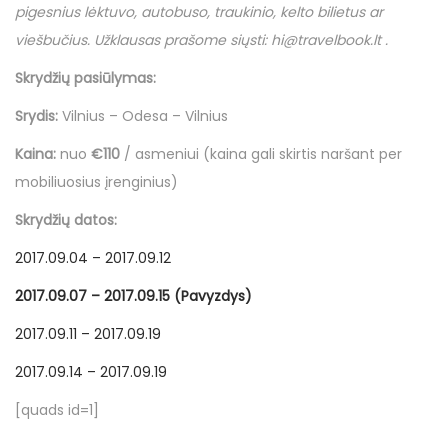
pigesnius lėktuvo, autobuso, traukinio, kelto bilietus ar
viešbučius. Užklausas prašome siųsti:
hi
@
travelbook
.
lt
.
Skrydžių pasiūlymas:
Srydis:
Vilnius – Odesa – Vilnius
Kaina:
nuo
€110
/ asmeniui (kaina gali skirtis naršant per
mobiliuosius įrenginius)
Skrydžių datos:
2017.09.04 – 2017.09.12
2017.09.07 – 2017.09.15 (Pavyzdys)
2017.09.11 – 2017.09.19
2017.09.14 – 2017.09.19
[quads id=1]