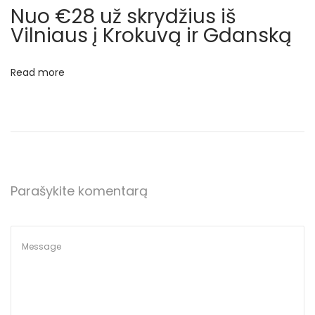
r
Nuo €28 už skrydžius iš
š
Vilniaus į Krokuvą ir Gdanską
u
v
Read more
ą
N
€
e
1
x
0
t
p
u
Parašykite komentarą
o
ž
s
a
t
u
:
t
o
b