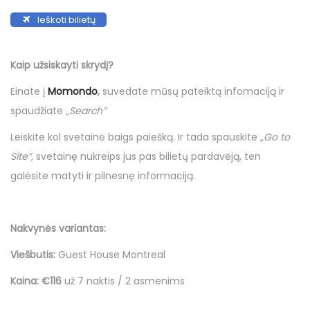
Ieškoti bilietų
Kaip užsiskayti skrydį?
Einate į
Momondo
,
suvedate mūsų pateiktą infomaciją ir
spaudžiate „
Search”
Leiskite kol svetainė baigs paiešką. Ir tada spauskite
„Go to
Site”,
svetainę nukreips jus pas bilietų pardavėją, ten
galėsite matyti ir pilnesnę informaciją.
Nakvynės variantas:
Viešbutis:
Guest House Montreal
Kaina:
€116
už 7 naktis / 2 asmenims