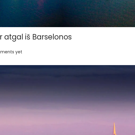
ir atgal iš Barselonos
ments yet