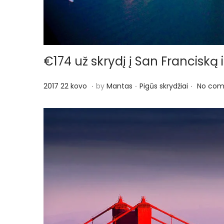
€174 už skrydį į San Franciską 
.
.
.
P
P
2
2017 22 kovo
by
Mantas
Pigūs skrydžiai
No com
o
o
0
s
s
1
t
t
7
e
e
2
d
d
2
o
i
k
n
n
o
v
o