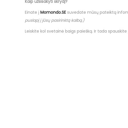
Kaip užsisakyti skrydį?
Einate į
Momondo.SE
suvedate mūsų pateiktą infoma
puslapį į jūsų pasirinktą kalbą.)
Leiskite kol svetainė baigs paiešką. Ir tada spauskite