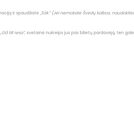
ciją ir spaudžiate „Sök
” (Jei nemokate Švedų kalbos, naudokitės 
„Gå till resa”,
svetainė nukreips jus pas bilietų pardavėją, ten galė