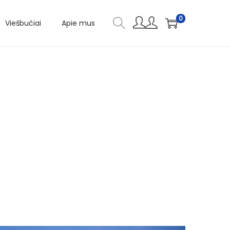
0
Viešbučiai
Apie mus