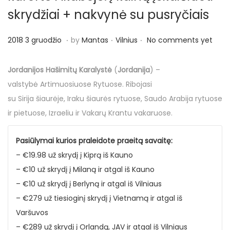
o
skrydžiai + nakvynė su pusryčiais
n
.
.
.
P
P
2
2018 3 gruodžio
by
Mantas
Vilnius
No comments yet
o
o
0
s
s
1
Jordanijos Hašimitų Karalystė
(
Jordanija
) –
t
t
8
valstybė Artimuosiuose Rytuose. Ribojasi
e
e
3
su Sirija šiaurėje, Iraku šiaurės rytuose, Saudo Arabija rytuose
d
d
g
ir pietuose, Izraeliu ir Vakarų Krantu vakaruose.
o
i
r
n
n
u
Pasiūlymai kurios praleidote praeitą savaitę:
o
– €19.98 už skrydį į Kiprą iš Kauno
d
– €10 už skrydį į Milaną ir atgal iš Kauno
ž
– €10 už skrydį į Berlyną ir atgal iš Vilniaus
i
– €279 už tiesioginį skrydį į Vietnamą ir atgal iš
o
Varšuvos
– €289 už skrydį į Orlandą, JAV ir atgal iš Vilniaus