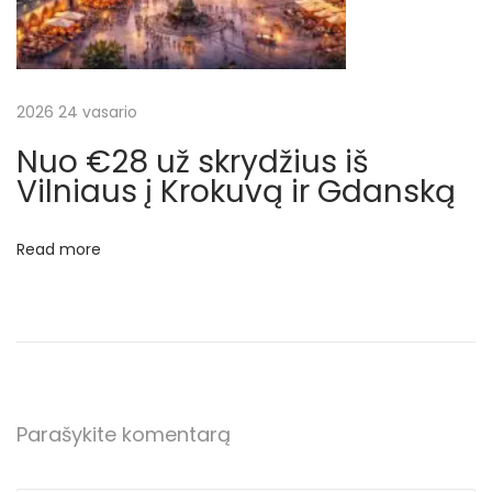
o
t
i
s
2026 24 vasario
k
Nuo €28 už skrydžius iš
r
Vilniaus į Krokuvą ir Gdanską
y
d
Read more
ž
i
a
i
+
n
Parašykite komentarą
a
k