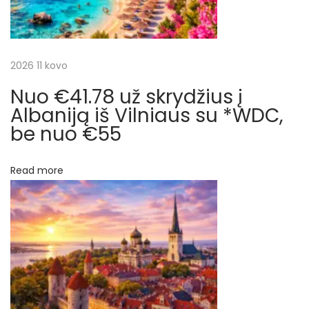
i
j
d
o
a
2026 11 kovo
r
m
Nuo €41.78 už skrydžius į
t
e
Albaniją iš Vilniaus su *WDC,
,
be nuo €55
a
I
r
s
Read more
p
p
a
n
į
i
j
r
o
j