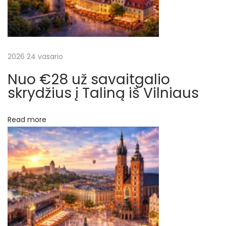
a
e
.
š
Į
k
2026 24 vasario
ų
a
Nuo €28 už savaitgalio
i
skrydžius į Taliną iš Vilniaus
n
ą
Read more
į
s
k
a
i
č
i
u