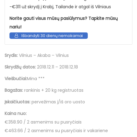
-€311 už skrydį į Krabį, Tailande ir atgal iš Vilniaus
Norite gauti visus mūsų pasiūlymus? Tapkite mūsų
nariu!
Išbandyti 30 dienų nemokamai
Srydis:
Vilnius – Akaba – Vilnius
Skrydžių datos:
2018.12.11 – 2018.12.18
Viešbučiai:
Mina ***
Bagažas:
rankinis + 20 kg registruotas
Įskaičiuotas:
pervežimas į/iš oro uosto
Kaina nuo:
€358.90 / 2 asmenims su pusryčiais
€463.66 / 2 asmenims su pusryčiais ir vakariene