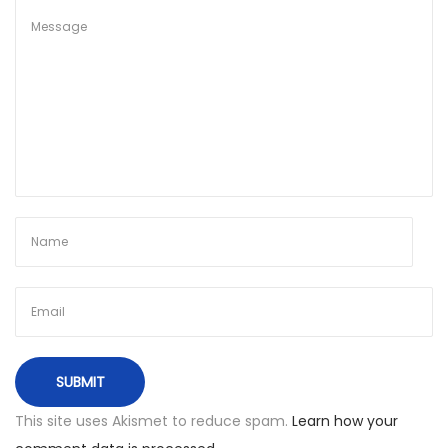
v
y
n
ė
N
€
e
1
x
1
t
u
p
ž
o
s
s
k
t
r
:
y
d
į
This site uses Akismet to reduce spam.
Learn how your
į