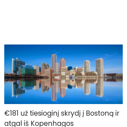
o
n
€181 už tiesioginį skrydį į Bostoną ir
atgal iš Kopenhagos