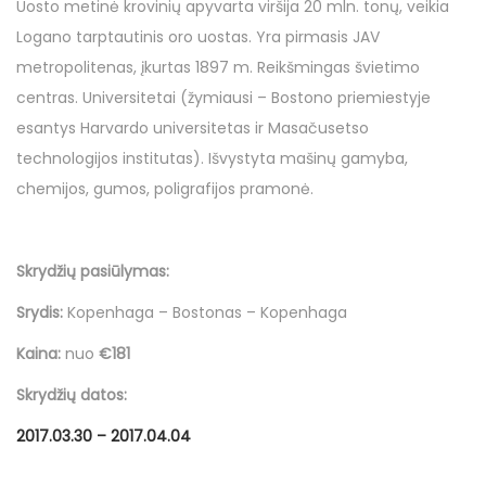
Uosto metinė krovinių apyvarta viršija 20 mln. tonų, veikia
Logano tarptautinis oro uostas. Yra pirmasis JAV
metropolitenas, įkurtas 1897 m. Reikšmingas švietimo
centras. Universitetai (žymiausi – Bostono priemiestyje
esantys Harvardo universitetas ir Masačusetso
technologijos institutas). Išvystyta mašinų gamyba,
chemijos, gumos, poligrafijos pramonė.
Skrydžių pasiūlymas:
Srydis:
Kopenhaga – Bostonas – Kopenhaga
Kaina:
nuo
€181
Skrydžių datos:
2017.03.30 – 2017.04.04