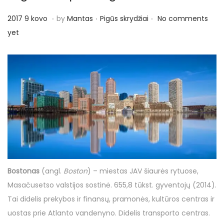
.
.
.
P
P
2
2017 9 kovo
by
Mantas
Pigūs skrydžiai
No comments
o
o
0
yet
s
s
1
t
t
7
e
e
9
d
d
k
o
i
o
n
n
v
o
Bostonas
(angl.
Boston
) – miestas JAV šiaurės rytuose,
Masačusetso valstijos sostinė. 655,8 tūkst. gyventojų (2014).
Tai didelis prekybos ir finansų, pramonės, kultūros centras ir
uostas prie Atlanto vandenyno. Didelis transporto centras.