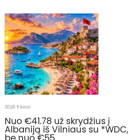
i
u
s
s
K
g
p
l
o
a
a
s
i
t
d
c
:
a
]
i
n
u
j
o
€
a
2026 11 kovo
1
5
Nuo €41.78 už skrydžius į
t
7
Albaniją iš Vilniaus su *WDC,
u
be nuo €55