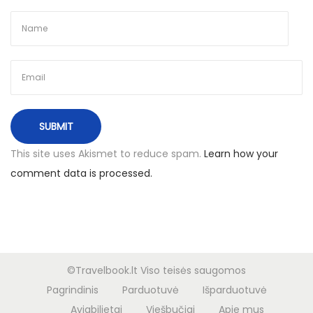
K
i
n
i
j
ą
i
r
This site uses Akismet to reduce spam.
Learn how your
a
comment data is processed.
t
g
a
l
i
©Travelbook.lt Viso teisės saugomos
š
Pagrindinis
Parduotuvė
Išparduotuvė
V
Aviabilietai
Viešbučiai
Apie mus