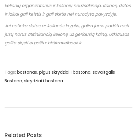
kelionių organizatorius ir kelionių neužsakinėja. Kainos, datos
ir laikai gali keistis ir gali skirtis nei nurodyta pavyzdyje.
Jei netinka datos ar kelionės kryptis, galim jums padėti rasti
jūsų norus atitinkančią kelionę už geriausią kainą. Užklausas
galite siųsti el.paštu: hi@travelbook.lt
Tags
:
bostonas
,
pigus skrydziai i bostona
,
savaitgalis
Bostone
,
skrydziai i bostona
N
P
[
r
K
a
e
a
v
i
v
i
n
o
o
Related Posts