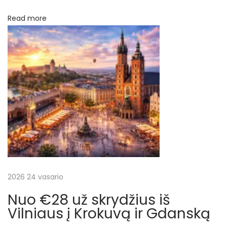
i
Read more
u
s
į
J
a
p
o
n
i
j
ą
,
2026 24 vasario
T
Nuo €28 už skrydžius iš
a
Vilniaus į Krokuvą ir Gdanską
i