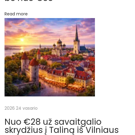
a
ž
r
„
Read more
O
p
p
e
į
n
J
r
a
w
a
”
s
š
k
r
2026 24 vasario
ų
y
Nuo €28 už savaitgalio
d
skrydžius į Taliną iš Vilniaus
ž