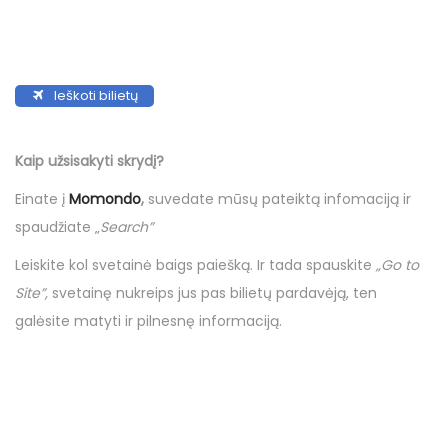
Ieškoti bilietų
Kaip užsisakyti skrydį?
Einate į
Momondo
,
suvedate mūsų pateiktą infomaciją ir
spaudžiate „
Search”
Leiskite kol svetainė baigs paiešką. Ir tada spauskite
„Go to
Site”,
svetainę nukreips jus pas bilietų pardavėją, ten
galėsite matyti ir pilnesnę informaciją.