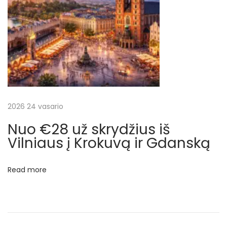
ė
k
r
y
p
t
i
2026 24 vasario
s
Nuo €28 už skrydžius iš
)
Vilniaus į Krokuvą ir Gdanską
N
€
e
2
x
9
Read more
t
.
p
9
o
8
s
u