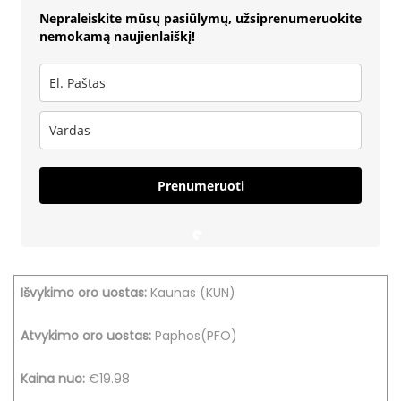
Nepraleiskite mūsų pasiūlymų, užsiprenumeruokite
nemokamą naujienlaiškį!
Prenumeruoti
Išvykimo oro uostas:
Kaunas (KUN)
Atvykimo oro uostas:
Paphos(PFO)
Kaina nuo:
€19.98