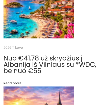
t
į
c
:
B
u
i
d
a
j
p
e
a
2026 11 kovo
š
Nuo €41.78 už skrydžius į
t
t
Albaniją iš Vilniaus su *WDC,
ą
be nuo €55
i
a
š
Read more
r
K
a
p
u
n