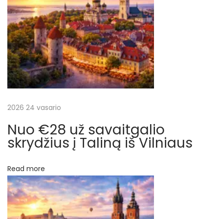
į
o
(
r
n
a
a
u
j
š
a
t
2026 24 vasario
ų
i
Nuo €28 už savaitgalio
e
skrydžius į Taliną iš Vilniaus
s
i
Read more
o
g
i
n