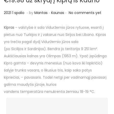
€19.98 už skrydį į Kiprą iš Kauno
o
n
.
.
.
P
P
2
2021 1 spalio
by
Mantas
Kaunas
No comments yet
o
o
0
s
s
2
Kipras
− valstybė ir sala Viduržemio jūros rytuose, esanti į
t
t
2
pietus nuo Turkijos ir į vakarus nuo Sirijos bei Libano. Kipras
e
e
1
yra trečia pagal dydį Viduržemio jūros sala
d
d
4
(po Sicilijos ir Sardinijos). Bendra jo teritorija 9 251 km².
o
i
b
Aukščiausias kalnas yra Olimpas (1953 m). Ypač įspūdinga
n
n
a
Kipro gamta – devynis mėnesius (nuo kovo iki lapkričio)
l
šalyje trunka vasara, o likusius tris, kaip sako patys
a
kipriečiai, – pavasaris. Todėl netgi per vadinamąjį pavasarį
n
galima maudytis jūroje, kurios
d
vandens temperatūra nenukrenta žemiau 18−19 °C.
ž
i
o