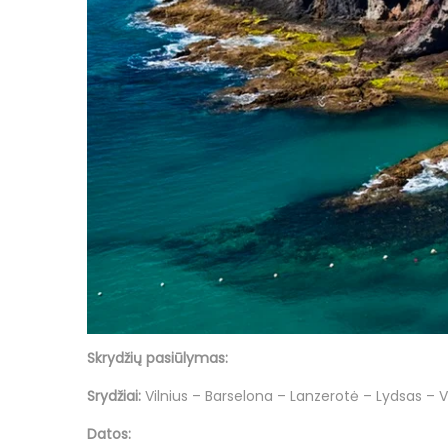
Skrydžių pasiūlymas:
Srydžiai:
Vilnius – Barselona – Lanzerotė – Lydsas – Vi
Datos: