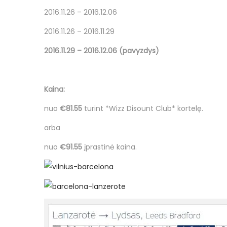
2016.11.26 – 2016.12.06
2016.11.26 – 2016.11.29
2016.11.29 – 2016.12.06 (pavyzdys)
Kaina:
nuo
€81.55
turint *Wizz Disount Club* kortelę.
arba
nuo
€91.55
įprastinė kaina.