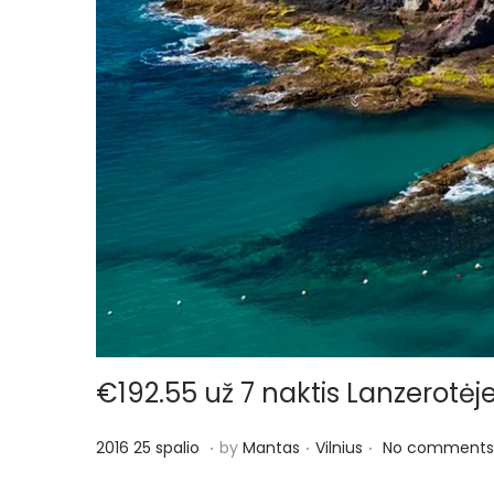
€192.55 už 7 naktis Lanzerotėje
.
.
.
P
P
2
2016 25 spalio
by
Mantas
Vilnius
No comments
o
o
0