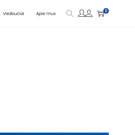
0
Viešbučiai
Apie mus