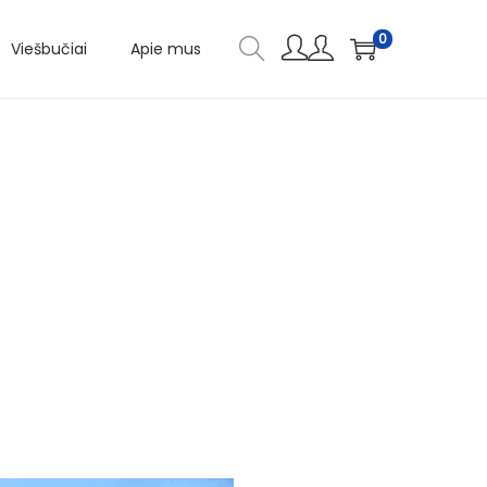
0
Viešbučiai
Apie mus