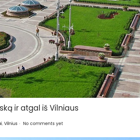
ką ir atgal iš Vilniaus
.
i
,
Vilnius
No comments yet