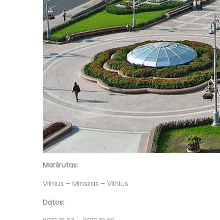
Maršrutas:
Vilnius – Minskas – Vilnius
Datos: