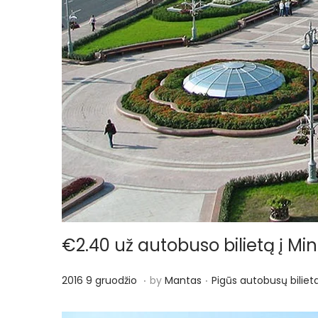
€2.40 už autobuso bilietą į Mins
.
.
P
P
2
2016 9 gruodžio
by
Mantas
Pigūs autobusų bilieta
o
o
0