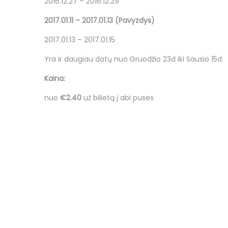
2016.12.27 – 2016.12.29
2017.01.11 – 2017.01.13 (Pavyzdys)
2017.01.13 – 2017.01.15
Yra ir daugiau datų nuo Gruodžio 23d iki Sausio 15d.
Kaina:
nuo
€2.40
už bilietą į abi puses