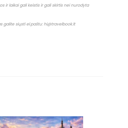
r laikai gali keistis ir gali skirtis nei nurodyta
 galite siųsti el.paštu: hi@travelbook.lt