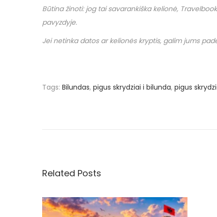
Būtina žinoti: jog tai savarankiška kelionė,
Travelbook
pavyzdyje.
Jei netinka datos ar kelionės kryptis, galim jums padėt
Tags
:
Bilundas
,
pigus skrydziai i bilunda
,
pigus skrydzia
N
P
N
r
a
a
e
u
v
j
v
i
a
o
s
Related Posts
i
u
k
s
r
g
p
y