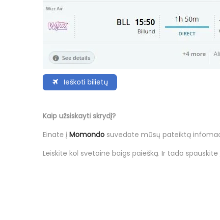
Ieškoti bilietų
Kaip užsiskayti skrydį?
Einate į
Momondo
suvedate mūsų pateiktą infomacij
Leiskite kol svetainė baigs paiešką. Ir tada spauskite