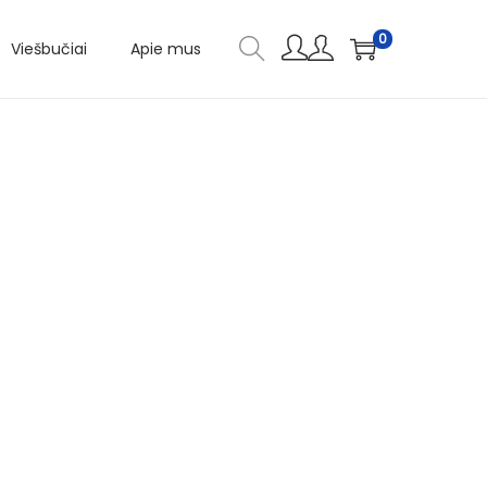
0
Viešbučiai
Apie mus