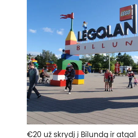
o
n
€20 už skrydį į Bilundą ir atgal 