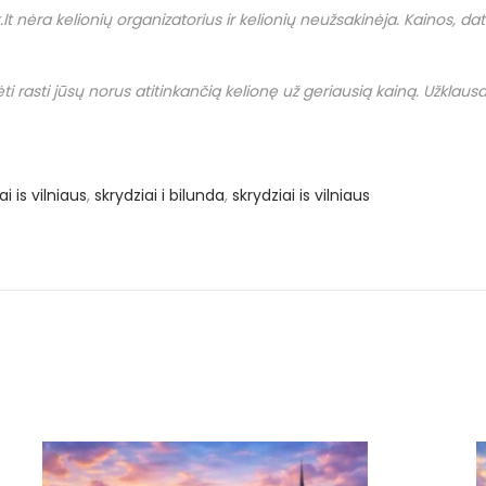
.
lt
nėra kelionių organizatorius ir kelionių neužsakinėja. Kainos, datos i
i rasti jūsų norus atitinkančią kelionę už geriausią kainą. Užklausas
i is vilniaus
,
skrydziai i bilunda
,
skrydziai is vilniaus