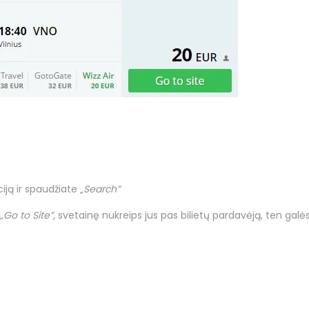
ą ir spaudžiate „
Search”
„Go to Site”,
svetainę nukreips jus pas bilietų pardavėją, ten galės