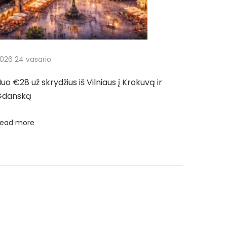
026 24 vasario
uo €28 už skrydžius iš Vilniaus į Krokuvą ir
Gdanską
ead more