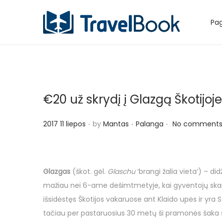
Pag
S
S
k
k
i
i
p
p
t
t
€20 už skrydį į Glazgą Škotijoje
o
o
n
c
.
.
.
P
P
2017 11 liepos
by
Mantas
Palanga
No comments
a
o
o
o
v
n
s
s
i
t
t
t
g
e
Glazgas
(škot. gėl.
Glaschu
‘brangi žalia vieta’) – di
e
e
a
n
mažiau nei 6-ame dešimtmetyje, kai gyventojų skaičiu
d
d
t
t
išsidėstęs Škotijos vakaruose ant Klaido upės ir yra
o
i
i
tačiau per pastaruosius 30 metų ši pramonės šaka sun
n
n