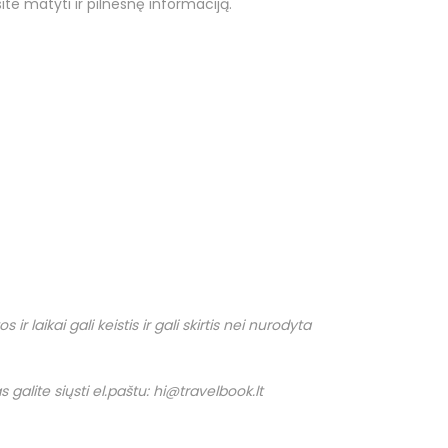
ite matyti ir pilnesnę informaciją.
r laikai gali keistis ir gali skirtis nei nurodyta
 galite siųsti el.paštu: hi@travelbook.lt