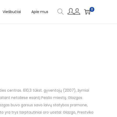
0
Viešbučiai
Apie mus
ities centras. 610,3 tūkst. gyventojų (2007), žymiai
itant netoliese esantį Peislio miestą. Glazgas
 Glazgas buvo garsus savo laivų statybos pramone,
yra trys tarptautiniai oro uostai: Glazgo, Prestviko