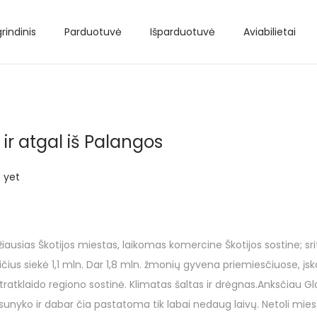
rindinis
Parduotuvė
Išparduotuvė
Aviabilietai
 ir atgal iš Palangos
 yet
džiausias Škotijos miestas, laikomas komercine Škotijos sostine; sr
s siekė 1,1 mln. Dar 1,8 mln. žmonių gyvena priemiesčiuose, įska
 Stratklaido regiono sostinė. Klimatas šaltas ir drėgnas.Anksčiau
yko ir dabar čia pastatoma tik labai nedaug laivų. Netoli miesto 