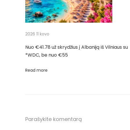
i
l
i
j
o
n
a
2026 11 kovo
ė
s
t
Nuo €41.78 už skrydžius į Albaniją iš Vilniaus su
m
*WDC, be nuo €55
e
a
t
Read more
r
u
a
p
p
l
į
a
n
Parašykite komentarą
r
k