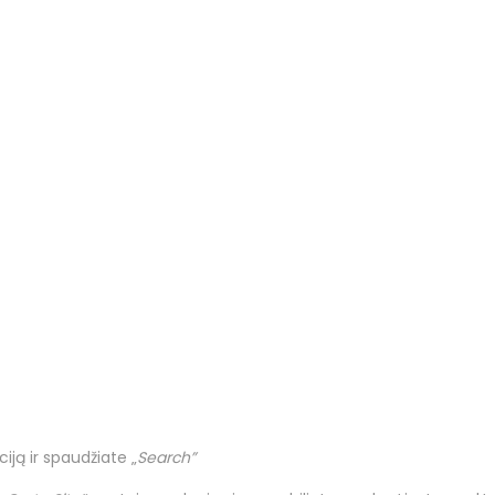
ją ir spaudžiate „
Search”