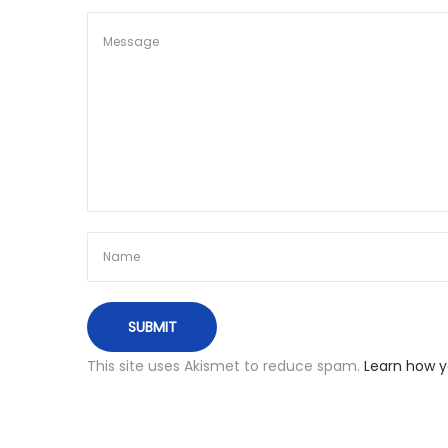
y
a
k
i
š
t
e
ų
M
a
j
a
m
į
,
L
This site uses Akismet to reduce spam.
Learn how y
i
s
a