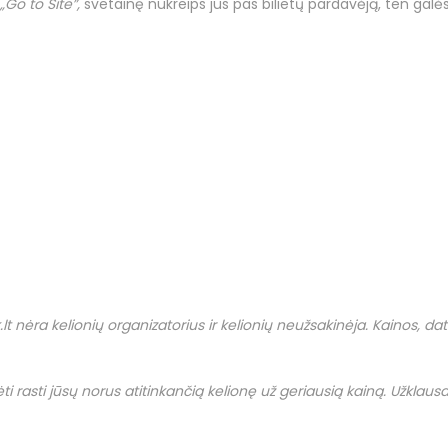
„Go to Site”,
svetainę nukreips jus pas bilietų pardavėją, ten galės
.
lt
nėra kelionių organizatorius ir kelionių neužsakinėja. Kainos, datos i
i rasti jūsų norus atitinkančią kelionę už geriausią kainą. Užklausas