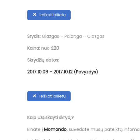
Ieškoti bilietų
Srydis:
Glazgas – Palanga – Glazgas
Kaina:
nuo
£20
Skrydžių datos:
2017.10.08 – 2017.10.12 (Pavyzdys)
Ieškoti bilietų
Kaip užsiskayti skrydį?
Einate į
Momondo
,
suvedate mūsų pateiktą infomaci