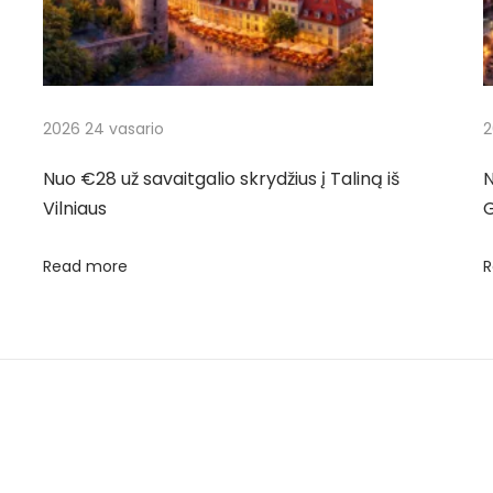
2026 24 vasario
2
Nuo €28 už savaitgalio skrydžius į Taliną iš
N
Vilniaus
Read more
R