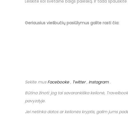
Leiskite kol svetainė baigs paiešką. Ir tada spauskite
Geriausius viešbučių
pasiūlymus
galite rasti čia:
Sekite mus
Facebooke
,
Twitter
,
Instagram
.
Būtina žinoti: jog tai savarankiška kelionė,
Travelbook
pavyzdyje.
Jei netinka datos ar kelionės kryptis, galim jums padėt