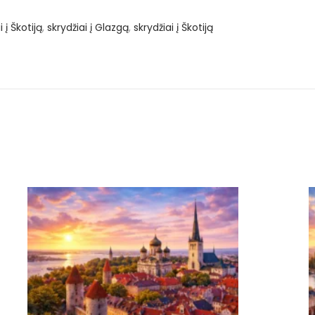
 į Škotiją
,
skrydžiai į Glazgą
,
skrydžiai į Škotiją