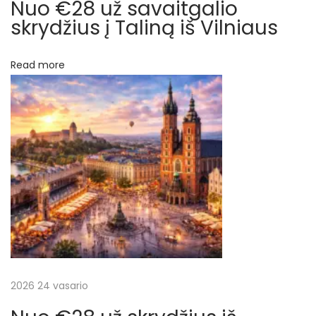
Nuo €28 už savaitgalio
y
skrydžius į Taliną iš Vilniaus
d
į
Read more
į
K
u
b
ą
i
r
a
t
g
a
2026 24 vasario
l
i