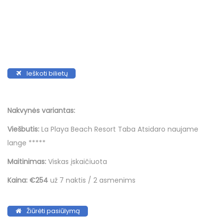
Ieškoti bilietų
Nakvynės variantas:
Viešbutis:
La Playa Beach Resort Taba Atsidaro naujame
lange *****
Maitinimas:
Viskas įskaičiuota
Kaina:
€254
už 7 naktis / 2 asmenims
Žiūrėti pasiūlymą