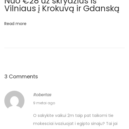
Nuo €28 už skrydžius iš
Vilniaus į Krokuvą ir Gdanską
š
V
a
Read more
r
š
u
v
o
s
3 Comments
N
U
e
ž
x
Robertas
€
t
2
5
9 metai ago
p
0
5
O sakykite vaikui 2m taip pat taikomi tie
o
1
.
mokesciai ivaziuojat i egipto sinaju? Tai jai
s
7
5