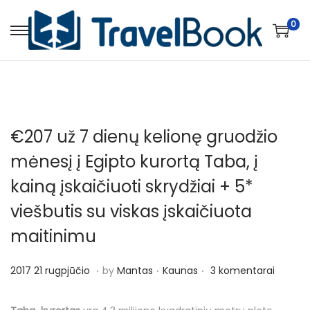
0
S
S
k
k
i
i
p
p
t
t
€207 už 7 dienų kelionę gruodžio
o
o
n
c
mėnesį į Egipto kurortą Taba, į
a
o
kainą įskaičiuoti skrydžiai + 5*
v
n
viešbutis su viskas įskaičiuota
i
t
maitinimu
g
e
a
n
.
.
.
P
P
2
2017 21 rugpjūčio
by
Mantas
Kaunas
3 komentarai
t
t
o
o
0
i
s
s
1