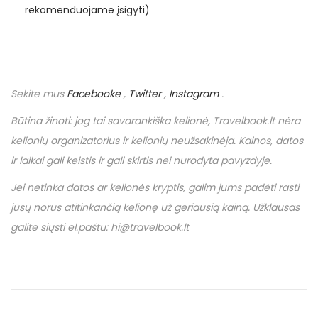
rekomenduojame įsigyti)
Sekite mus
Facebooke
,
Twitter
,
Instagram
.
Būtina žinoti: jog tai savarankiška kelionė,
Travelbook
.
lt
nėra
kelionių organizatorius ir kelionių neužsakinėja. Kainos, datos
ir laikai gali keistis ir gali skirtis nei nurodyta pavyzdyje.
Jei netinka datos ar kelionės kryptis, galim jums padėti rasti
jūsų norus atitinkančią kelionę už geriausią kainą. Užklausas
galite siųsti el.paštu: hi@travelbook.lt
N
P
€
r
3
a
e
5
v
0