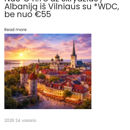
t
Albaniją iš Vilniaus su *WDC,
t
be nuo €55
ė
a
s
Read more
r
t
i
p
e
s
į
i
o
r
g
i
a
n
į
š
s
k
2026 24 vasario
ų
r