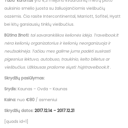
o
Taba kurortas
yra 4,3 milijono kvadratinių metrų ploto
t
t
7
n
auksinio smėlio juosta su žaliuojančiomis viešbučių
e
e
2
oazėmis. Čia rasite Intercontinental, Marriott, Sofitel, Hyatt
d
d
1
bei kitų garsiausių tinklų viešbučius.
o
i
r
Būtina žinoti
:
tai savarankiškos kelionės idėja.
Travelbook
.
lt
n
n
u
nėra kelionių organizatorius ir kelionių neorganizuoja ir
g
neužsakinėja. Tačiau mes galime jums padėti susirasti
p
pigesnius lėktuvo, autobuso, traukinio, kelto bilietus ar
j
viešbučius. Užklausas prašome siųsti:
hi
@
travelbook
.
lt
.
ū
Skrydžių pasiūlymas:
č
i
Srydis:
Kaunas – Ovda – Kaunas
o
Kaina:
nuo
€80
/ asmeniui
Skrydžių datos:
2017.12.14 – 2017.12.21
[quads id=1]