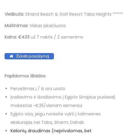
Viešbutis:
Strand Beach & Golf Resort Taba Heights *****
Maitinimas:
Viskas įskaičiuota
Kaina:
€433
už 7 naktis / 2 asmenims
Žiūrėti pasiūlymą
Papildomos išlaidos:
Pervežimas į / iš oro uosto
Įvažiavimo ir išvažiavimo į Egipto Sinajaus pusiasalį
mokesčiai ~€35/vienam asmeniui
Egipto viza, jeigu norėsite vykti į tolimesnes
ekskursijas nei Taba, Sharm, Dahab
Kelionių draudimas (neprivalomas, bet