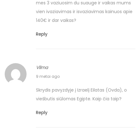
mes 3 vaziuosim du suauge ir vaikas mums
t
2
9
vien ivaziavimas ir isvaziavimas kainuos apie
:
2
v
140€ ir dar vaikas?
r
i
u
e
Reply
g
n
p
o
j
s
Vilma
ū
k
2
č
e
9 metai ago
0
i
l
Skrydis pavyzdyje į Izraelį Eilatas (Ovda), o
1
o
i
viešbutis siūlomas Egipte. Kaip čia taip?
7
o
2
n
Reply
3
ė
r
s
u
m