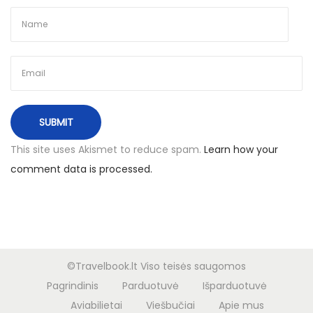
u
t
i
s
s
u
p
u
This site uses Akismet to reduce spam.
Learn how your
s
comment data is processed.
r
y
č
i
a
©Travelbook.lt Viso teisės saugomos
i
Pagrindinis
Parduotuvė
Išparduotuvė
s
Aviabilietai
Viešbučiai
Apie mus