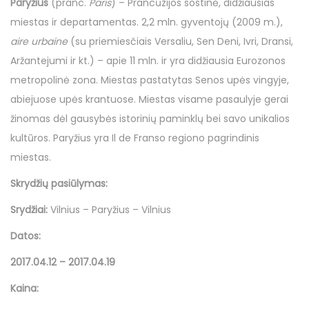
Paryžius
(pranc.
Paris
) – Prancūzijos sostinė, didžiausias
miestas ir departamentas. 2,2 mln. gyventojų (2009 m.),
aire urbaine
(su priemiesčiais Versaliu, Sen Deni, Ivri, Dransi,
Aržantejumi ir kt.) – apie 11 mln. ir yra didžiausia Eurozonos
metropolinė zona. Miestas pastatytas Senos upės vingyje,
abiejuose upės krantuose. Miestas visame pasaulyje gerai
žinomas dėl gausybės istorinių paminklų bei savo unikalios
kultūros. Paryžius yra Il de Franso regiono pagrindinis
miestas.
Skrydžių pasiūlymas:
Srydžiai:
Vilnius – Paryžius – Vilnius
Datos:
2017.04.12 – 2017.04.19
Kaina: