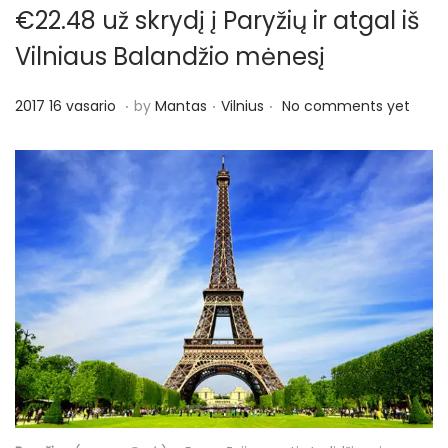
€22.48 už skrydį į Paryžių ir atgal iš
Vilniaus Balandžio mėnesį
.
.
.
P
P
2
2017 16 vasario
by
Mantas
Vilnius
No comments yet
o
o
0
s
s
1
t
t
7
e
e
1
d
d
6
o
i
v
n
n
a
s
a
r
i
o