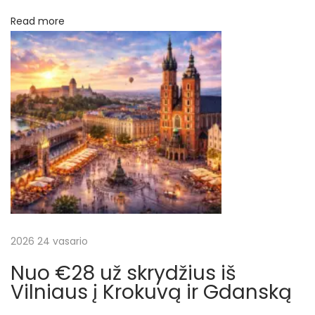
a
Read more
i
n
ą
į
s
k
a
i
č
i
u
o
2026 24 vasario
t
Nuo €28 už skrydžius iš
i
Vilniaus į Krokuvą ir Gdanską
s