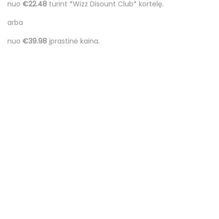
nuo
€22.48
turint *Wizz Disount Club* kortelę.
arba
nuo
€39.98
įprastinė kaina.