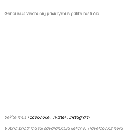
Geriausius viešbučių
pasiūlymus
galite rasti čia:
Sekite mus
Facebooke
,
Twitter
,
Instagram
.
Būtina žinoti: jog tai savarankiška kelionė,
Travelbook
.
lt
nėra