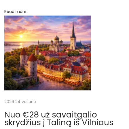
s
r
k
Read more
e
p
l
i
į
o
n
r
ę
į
a
B
a
š
l
į
2026 24 vasario
ų
,
Nuo €28 už savaitgalio
į
skrydžius į Taliną iš Vilniaus
k