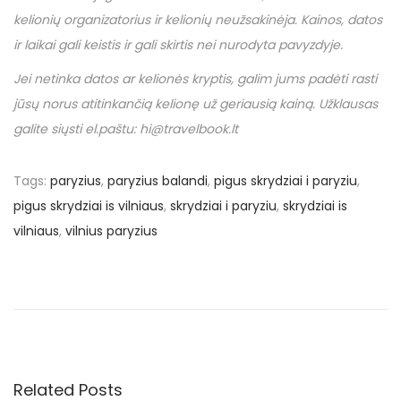
kelionių organizatorius ir kelionių neužsakinėja. Kainos, datos
ir laikai gali keistis ir gali skirtis nei nurodyta pavyzdyje.
Jei netinka datos ar kelionės kryptis, galim jums padėti rasti
jūsų norus atitinkančią kelionę už geriausią kainą. Užklausas
galite siųsti el.paštu: hi@travelbook.lt
Tags
:
paryzius
,
paryzius balandi
,
pigus skrydziai i paryziu
,
pigus skrydziai is vilniaus
,
skrydziai i paryziu
,
skrydziai is
vilniaus
,
vilnius paryzius
N
P
€
r
6
a
e
4
v
1
v
i
u
o
ž
Related Posts