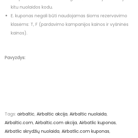
kitu nuolaidos kodu.
E. kuponas negali būti naudojamas šioms rezervavimo
klasėms: T, F (pardavimo kampanijos kainos ir vyšninės
kainos).
Pavyzdys:
Tags
:
airbaltic
,
Airbaltic akcija
,
Airbaltic nuolaida
,
Airbaltic.com
,
Airbaltic.com akcija
,
Airbatlic kuponas
,
Airbatlic skrydžių nuolaida
,
Airbatlic.com kuponas
,