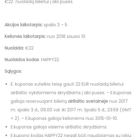
o
o
i
p
€22 nuolaidą bilietui į abi puses.
n
n
n
a
l
Akcijos laikotarpis:
spalio 3 – 5
i
o
Kelionės laikotarpis:
nuo 2018 sausio 10
Nuolaida:
€22
Nuolaidos kodas
: HAPPY22
Sąlygos:
E. kuponas suteikia teisę gauti 22 EUR nuolaidą bilietui
airBaltic vykdomiems skrydžiams į abi puses. – E.kuponas
galioja rezervuojant bilietą
airBaltic svetainėje
nuo 2017
m. spalio 3 d., 09.00 val. iki 2017 m. Spalio 5 d., 23:59 (GMT
+ 2). – E.kuponas galioja kelionėms nuo 2015-01-10.
E.kuponas galioja visiems airBaltic skrydžiams.
E.kupono kodas HAPPY22 negali būti naudojamas su jokiu