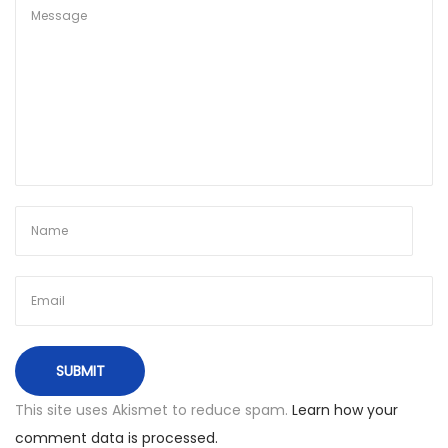
u
p
u
s
r
y
č
i
a
i
s
i
r
v
a
This site uses Akismet to reduce spam.
Learn how your
k
comment data is processed.