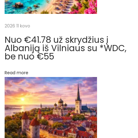
i
j
L
a
a
2026 11 kovo
n
k
Nuo €41.78 už skrydžius į
t
o
Albaniją iš Vilniaus su *WDC,
j
be nuo €55
a
e
r
,
Read more
į
p
k
a
į
i
n
r
ą
į