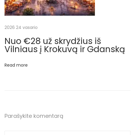
i
a
i
+
2026 24 vasario
3
Nuo €28 už skrydžius iš
*
Vilniaus į Krokuvą ir Gdanską
v
i
Read more
e
š
b
u
t
i
Parašykite komentarą
s
s