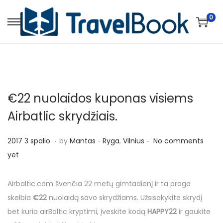
0
S
S
k
k
i
i
p
p
t
t
€22 nuolaidos kuponas visiems
o
o
n
c
Airbatlic skrydžiais.
a
o
.
.
.
v
n
P
P
2
2017 3 spalio
by
Mantas
Ryga
,
Vilnius
No comments
i
t
o
o
0
yet
g
e
s
s
1
a
n
t
t
7
Airbaltic.com švenčia 22 metų gimtadienį ir ta proga
t
t
e
e
3
skelbia
€22
nuolaidą savo skrydžiams. Užsisakykite skrydį
i
d
d
s
bet kuria airBaltic kryptimi, įveskite kodą
HAPPY22
ir gaukite