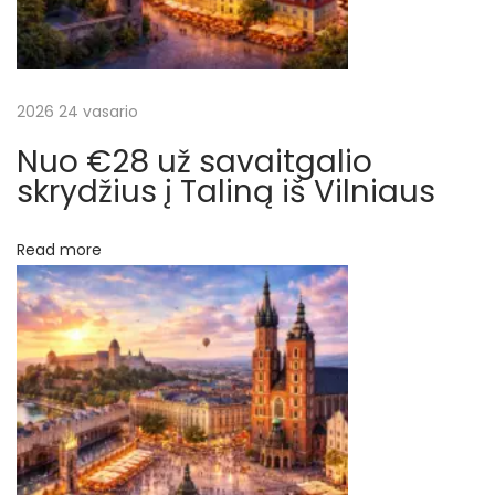
a
s
k
š
a
i
2026 24 vasario
ų
č
Nuo €28 už savaitgalio
i
skrydžius į Taliną iš Vilniaus
u
o
Read more
t
i
s
k
r
y
d
ž