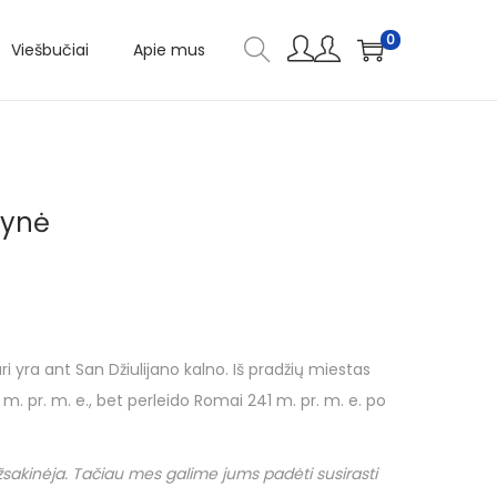
0
Viešbučiai
Apie mus
kvynė
uri yra ant San Džiulijano kalno. Iš pradžių miestas
. pr. m. e., bet perleido Romai 241 m. pr. m. e. po
užsakinėja. Tačiau mes galime jums padėti susirasti