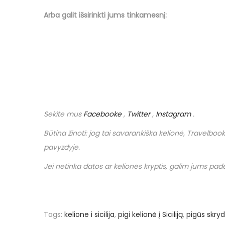
Arba galit išsirinkti jums tinkamesnį:
Sekite mus
Facebooke
,
Twitter
,
Instagram
.
Būtina žinoti: jog tai savarankiška kelionė,
Travelbook
pavyzdyje.
Jei netinka datos ar kelionės kryptis, galim jums padėt
Tags
:
kelione i sicilija
,
pigi kelionė į Siciliją
,
pigūs skrydži