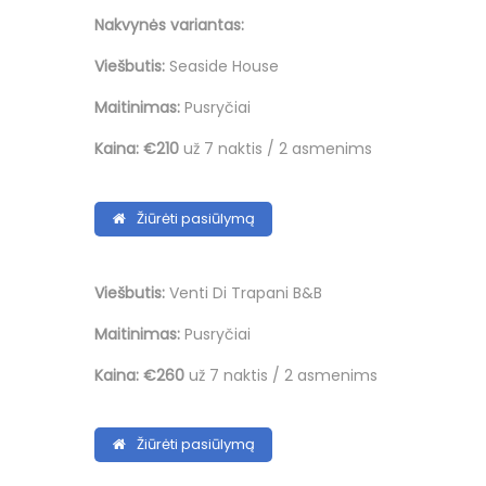
Nakvynės variantas:
Viešbutis:
Seaside House
Maitinimas:
Pusryčiai
Kaina:
€210
už 7 naktis / 2 asmenims
Žiūrėti pasiūlymą
Viešbutis:
Venti Di Trapani B&B
Maitinimas:
Pusryčiai
Kaina:
€260
už 7 naktis / 2 asmenims
Žiūrėti pasiūlymą