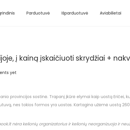
rindinis
Parduotuvė
Išparduotuvė
Aviabilietai
oje, į kainą įskaičiuoti skrydžiai + na
nts yet
rapanio provincijos sostinė. Trapanį įkūrė elymai kaip uostą Eričei, k
autuvą, nes tokios formos yra uostas. Kartagina užėmė uostą 260 m
book
.
lt
nėra kelionių organizatorius ir kelionių neorganizuoja ir ne