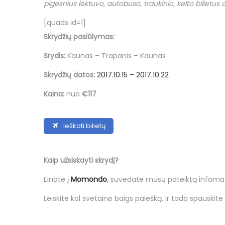
o
pigesnius lėktuvo, autobuso, traukinio, kelto bilietus
g
n
[quads id=1]
p
Skrydžių pasiūlymas:
j
ū
Srydis:
Kaunas – Trapanis – Kaunas
č
Skrydžių datos:
2017.10.15 – 2017.10.22
i
Kaina:
nuo
€117
o
Ieškoti bilietų
Kaip užsiskayti skrydį?
Einate į
Momondo
,
suvedate mūsų pateiktą infomaci
Leiskite kol svetainė baigs paiešką. Ir tada spauskite