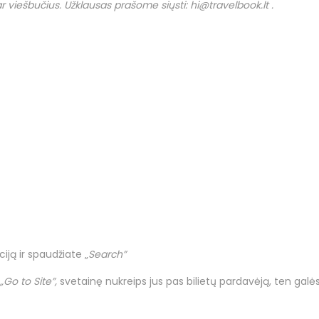
 ar viešbučius. Užklausas prašome siųsti:
hi
@
travelbook
.
lt
.
ją ir spaudžiate „
Search”
„Go to Site”,
svetainę nukreips jus pas bilietų pardavėją, ten galės