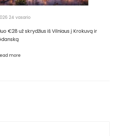
026 24 vasario
uo €28 už skrydžius iš Vilniaus į Krokuvą ir
Gdanską
ead more