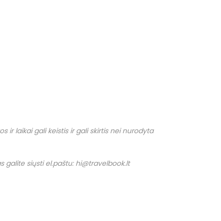
r laikai gali keistis ir gali skirtis nei nurodyta
 galite siųsti el.paštu: hi@travelbook.lt