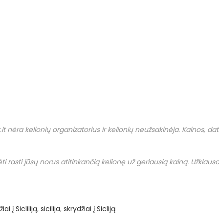
.
lt
nėra kelionių organizatorius ir kelionių neužsakinėja. Kainos, datos i
i rasti jūsų norus atitinkančią kelionę už geriausią kainą. Užklausas
ai į Sicliliją
,
sicilija
,
skrydžiai į Sicliją