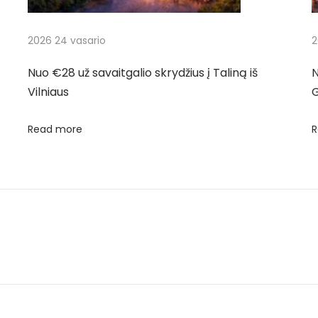
2026 24 vasario
2
Nuo €28 už savaitgalio skrydžius į Taliną iš
N
Vilniaus
Read more
R