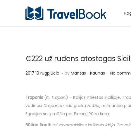
Pag
S
S
k
k
i
i
p
p
t
t
€222 už rudens atostogas Sicilij
o
o
n
c
.
.
.
P
P
2
2017 10 rugpjūčio
by
Mantas
Kaunas
No comme
a
o
o
o
0
v
n
s
s
1
i
t
t
t
7
Trapanis
(it.
Trapani
) – Italijos miestas Sicilijoje, T
g
e
e
e
1
vadinosi
Drépanon
nuo graikų žodžio, reiškiančio pj
a
n
d
d
0
Egadijos salų mūšio per Pirmąjį Pūnų karą.
t
t
o
i
r
i
Būtina žinoti
:
tai savarankiškos kelionės idėja.
Travel
n
n
u