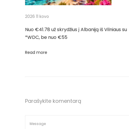
j
9
5
a
2026 11 kovo
5
i
t
Nuo €41.78 už skrydžius į Albaniją iš Vilniaus su
š
*WDC, be nuo €55
V
a
i
Read more
r
l
n
p
i
a
į
u
s
Parašykite komentarą
r
N
€
e
6
a
x
1