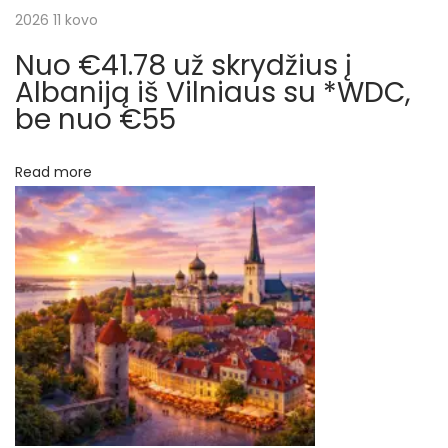
a
2026 11 kovo
n
u
Nuo €41.78 už skrydžius į
t
t
Albaniją iš Vilniaus su *WDC,
ė
be nuo €55
a
s
r
7
Read more
d
p
i
e
į
n
ų
r
k
e
a
l
i
o