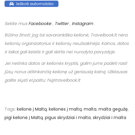
Ieškoti automobilio
Sekite mus
Facebooke
,
Twitter
,
Instagram
.
Būtina žinoti: jog tai savarankiška kelionė,
Travelbook
.
lt
nėra
kelionių organizatorius ir kelionių neužsakinėja. Kainos, datos
ir laikai gali keistis ir gali skirtis nei nurodyta pavyzdyje.
Jei netinka datos ar kelionės kryptis, galim jums padėti rasti
jūsų norus atitinkančią kelionę už geriausią kainą. Užklausas
galite siųsti el.paštu: hi@travelbook.lt
Tags
:
kelionė į Maltą
,
kelionės į maltą
,
malta
,
malta gegužę
,
pigi kelionė į Maltą
,
pigus skrydziai i malta
,
skrydziai i malta
N
P
€
r
1