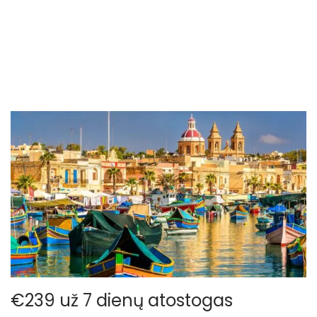
o
n
€239 už 7 dienų atostogas