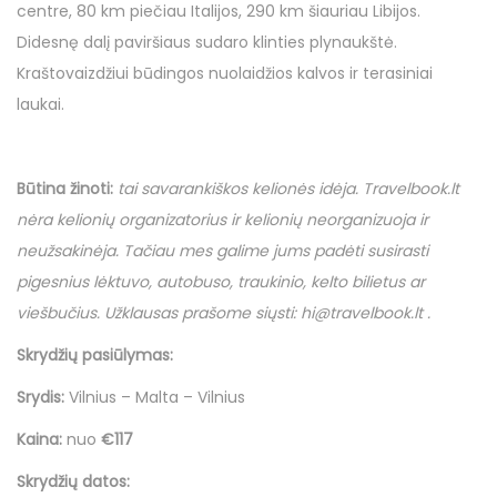
centre, 80 km piečiau Italijos, 290 km šiauriau Libijos.
Didesnę dalį paviršiaus sudaro klinties plynaukštė.
Kraštovaizdžiui būdingos nuolaidžios kalvos ir terasiniai
laukai.
Būtina žinoti
:
tai savarankiškos kelionės idėja.
Travelbook
.
lt
nėra kelionių organizatorius ir kelionių neorganizuoja ir
neužsakinėja. Tačiau mes galime jums padėti susirasti
pigesnius lėktuvo, autobuso, traukinio, kelto bilietus ar
viešbučius. Užklausas prašome siųsti:
hi
@
travelbook
.
lt
.
Skrydžių pasiūlymas:
Srydis:
Vilnius – Malta – Vilnius
Kaina:
nuo
€117
Skrydžių datos: