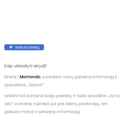
Ieškoti bilietų
Kaip užsisakyti skrydį?
Einate į
Momondo
,
suvedate mūsų pateiktą infomaciją ir
spaudžiate „
Search”
Leiskite kol svetainė baigs paiešką. Ir tada spauskite
„Go to
Site”,
svetainę nukreips jus pas bilietų pardavėją, ten
galėsite matyti ir pilnesnę informaciją.