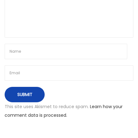
a
i
+
a
p
a
r
t
a
m
e
n
This site uses Akismet to reduce spam.
Learn how your
t
comment data is processed.
a
i
N
€