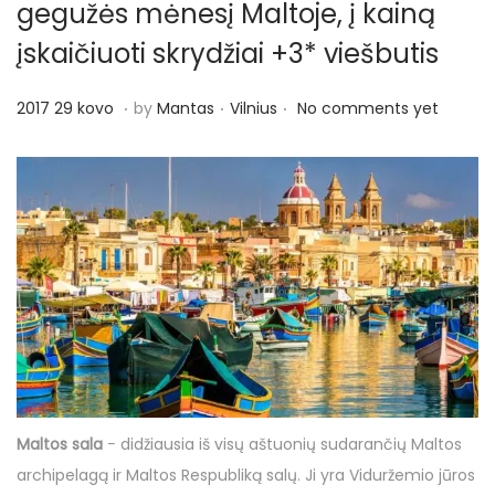
gegužės mėnesį Maltoje, į kainą
įskaičiuoti skrydžiai +3* viešbutis
.
.
.
P
P
2
2017 29 kovo
by
Mantas
Vilnius
No comments yet
o
o
0
s
s
1
t
t
7
e
e
3
d
d
1
o
i
k
n
n
o
v
o
Maltos sala
− didžiausia iš visų aštuonių sudarančių Maltos
archipelagą ir Maltos Respubliką salų. Ji yra Viduržemio jūros