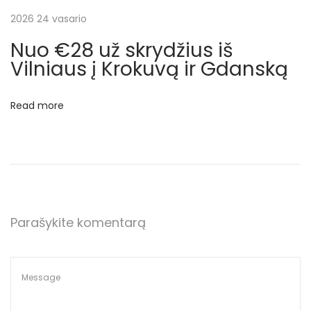
k
2026 24 vasario
a
Nuo €28 už skrydžius iš
i
Vilniaus į Krokuvą ir Gdanską
č
i
Read more
u
o
t
i
s
k
Parašykite komentarą
r
y
d
ž
i