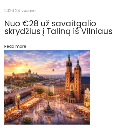
š
n
2026 24 vasario
ų
ę
Nuo €28 už savaitgalio
į
skrydžius į Taliną iš Vilniaus
R
o
Read more
d
ą
,
į
k
a
i
n
ą
į
s