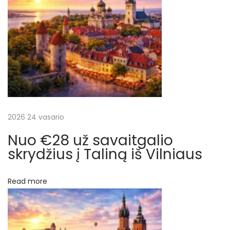
į
y
m
r
u
i
a
,
i
š
š
l
2026 24 vasario
ų
e
Nuo €28 už savaitgalio
i
skrydžius į Taliną iš Vilniaus
d
u
Read more
s
$
8
0