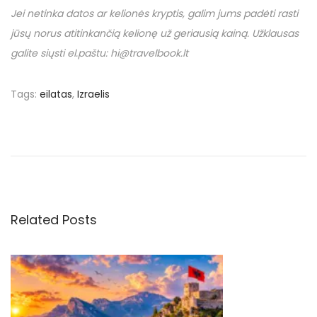
Jei netinka datos ar kelionės kryptis, galim jums padėti rasti
jūsų norus atitinkančią kelionę už geriausią kainą. Užklausas
galite siųsti el.paštu: hi@travelbook.lt
Tags
:
eilatas
,
Izraelis
N
P
$
r
4
a
e
0
v
n
v
i
u
o
o
Related Posts
i
u
l
s
a
g
p
i
o
d
a
s
a