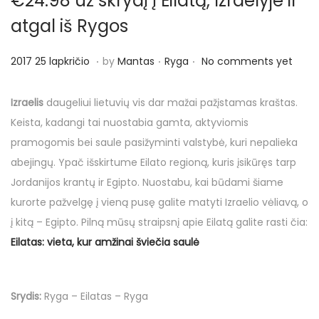
€24.98 už skrydį į Eilatą, Izraelyje ir
o
n
atgal iš Rygos
.
.
.
P
P
2
2017 25 lapkričio
by
Mantas
Ryga
No comments yet
o
o
0
s
s
1
Izraelis
daugeliui lietuvių vis dar mažai pažįstamas kraštas.
t
t
7
Keista, kadangi tai nuostabia gamta, aktyviomis
e
e
2
pramogomis bei saule pasižyminti valstybė, kuri nepalieka
d
d
5
abejingų. Ypač išskirtume Eilato regioną, kuris įsikūręs tarp
o
i
l
Jordanijos krantų ir Egipto. Nuostabu, kai būdami šiame
n
n
a
kurorte pažvelgę į vieną pusę galite matyti Izraelio vėliavą, o
p
į kitą – Egipto. Pilną mūsų straipsnį apie Eilatą galite rasti čia:
k
Eilatas: vieta, kur amžinai šviečia saulė
r
i
Srydis:
Ryga – Eilatas – Ryga
č