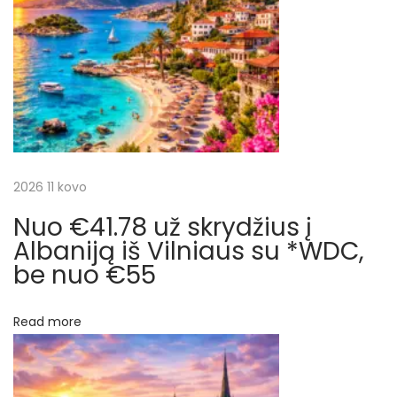
t
B
c
:
o
o
i
k
i
j
n
g
a
2026 11 kovo
.
c
Nuo €41.78 už skrydžius į
t
o
Albaniją iš Vilniaus su *WDC,
m
be nuo €55
a
u
r
ž
Read more
s
p
a
k