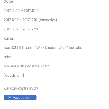
i
Datos:
o
2017.12.09 – 2017.12.19
2017.12.12 – 2017.12.19 (Pavyzdys)
2017.12.12 – 2017.12.23
Kaina:
nuo
€24.98
turint *Wizz Disount Club* kortelę.
arba
nuo
€44.98
įprastinė kaina.
[quads id=1]
Kur užsiskayti skrydį?
Wizzair.com