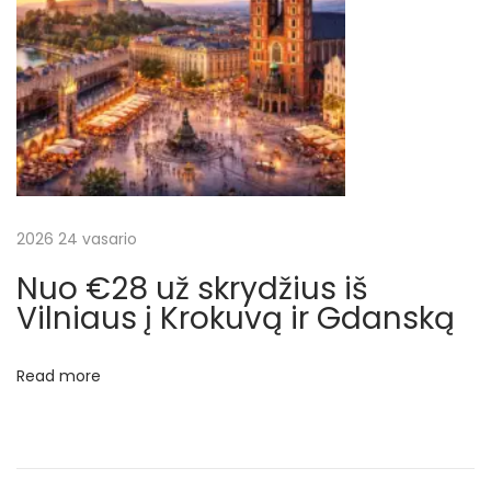
i
r
d
a
u
g
i
a
2026 24 vasario
u
Nuo €28 už skrydžius iš
N
€
Vilniaus į Krokuvą ir Gdanską
e
2
x
0
Read more
t
1
p
.
o
5
s
0