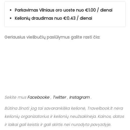
Parkavimas Vilniaus oro uoste nuo €1.00 / dienai
Kelionių draudimas nuo €0.43 / dienai
Geriausius viešbučių
pasiūlymus
galite rasti čia:
Sekite mus
Facebooke
,
Twitter
,
Instagram
.
Būtina žinoti: jog tai savarankiška kelionė,
Travelbook
.
lt
nėra
kelionių organizatorius ir kelionių neužsakinėja. Kainos, datos
ir laikai gali keistis ir gali skirtis nei nurodyta pavyzdyje.