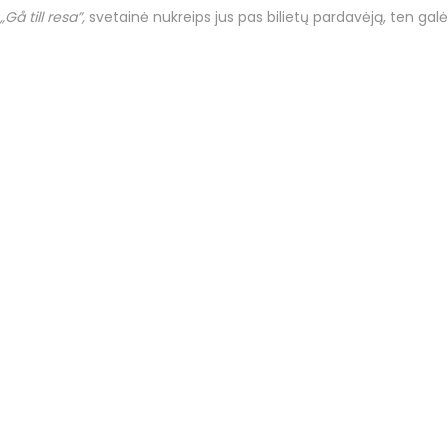
„Gå till resa”,
svetainė nukreips jus pas bilietų pardavėją, ten galė