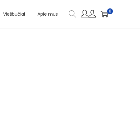
0
Viešbučiai
Apie mus