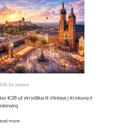
026 24 vasario
uo €28 už skrydžius iš Vilniaus į Krokuvą ir
Gdanską
ead more