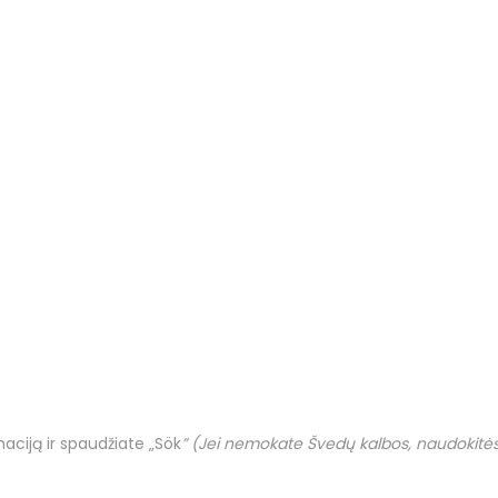
ciją ir spaudžiate „Sök
” (Jei nemokate Švedų kalbos, naudokitės 