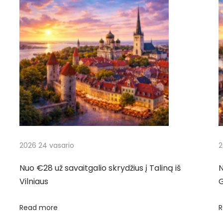
2026 24 vasario
2
Nuo €28 už savaitgalio skrydžius į Taliną iš
N
Vilniaus
Read more
R