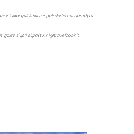
r laikai gali keistis ir gali skirtis nei nurodyta
 galite siųsti el.paštu: hi@travelbook.lt