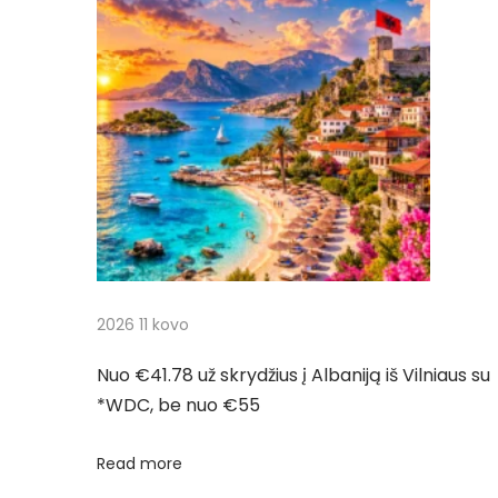
g
p
s
o
k
a
s
r
t
y
c
:
d
į
i
į
M
j
a
l
a
2026 11 kovo
m
ę
t
Nuo €41.78 už skrydžius į Albaniją iš Vilniaus su
i
*WDC, be nuo €55
r
a
a
Read more
t