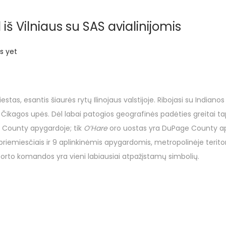
 iš Vilniaus su SAS avialinijomis
 yet
estas, esantis šiaurės rytų Ilinojaus valstijoje. Ribojasi su Indiano
 Čikagos upės. Dėl labai patogios geografinės padėties greitai t
 County apygardoje; tik
O’Hare
oro uostas yra DuPage County ap
 priemiesčiais ir 9 aplinkinėmis apygardomis, metropolinėje terito
r sporto komandos yra vieni labiausiai atpažįstamų simbolių.