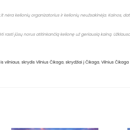
.
lt
nėra kelionių organizatorius ir kelionių neužsakinėja. Kainos, datos i
i rasti jūsų norus atitinkančią kelionę už geriausią kainą. Užklausas
is vilniaus
,
skrydis Vilnius Čikaga
,
skrydžiai į Čikaga
,
Vilnius Čikaga