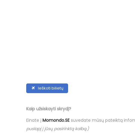
Ieškoti bilietų
Kaip užsiskayti skrydį?
Einate į
Momondo.SE
suvedate mūsų pateiktą infoma
puslapį į jūsų pasirinktą kalbą.)