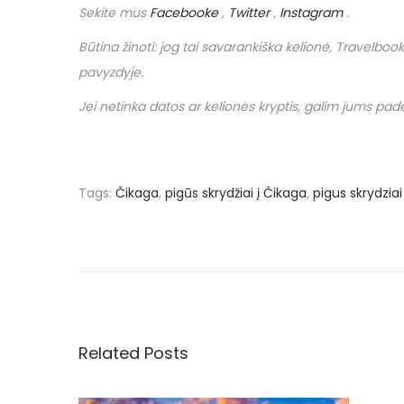
Sekite mus
Facebooke
,
Twitter
,
Instagram
.
Būtina žinoti: jog tai savarankiška kelionė,
Travelbook
pavyzdyje.
Jei netinka datos ar kelionės kryptis, galim jums padėt
Tags
:
Čikaga
,
pigūs skrydžiai į Čikaga
,
pigus skrydziai 
N
P
€
r
1
a
e
9
v
.
v
i
9
o
8
Related Posts
i
u
u
s
ž