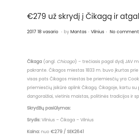
o
n
€279 už skrydį į Čikagą ir atgal
.
.
.
P
P
2
2017 18 vasario
by
Mantas
Vilnius
No comments
o
o
0
s
s
1
t
t
7
Čikaga
(angl.
Chicago
) – trečiasis pagal dydį JAV mi
e
e
1
pakrante. Čikagos miestas 1833 m. buvo įkurtas prie
d
d
8
visas pats Čikagos miestas be priemiesčių yra Cook
o
i
v
priemiesčių įsikūrė aplink Čikagą. Čikagoje, kartu su
n
n
a
dangoraižiai, vietinis maistas, politinės tradicijos i
s
Skrydžių pasiūlymas:
a
r
Srydis:
Vilnius – Čikaga – Vilnius
i
Kaina:
nuo
€279 / SEK2641
o