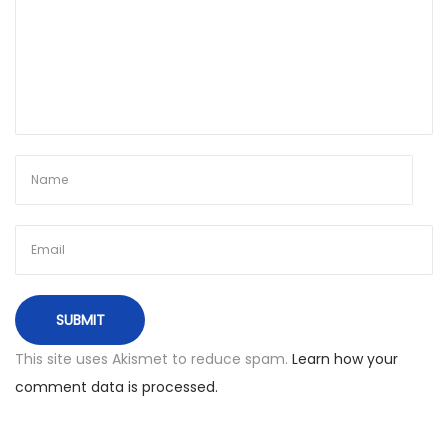
r
o
k
ą
i
r
a
t
g
a
l
i
š
This site uses Akismet to reduce spam.
Learn how your
V
comment data is processed.
a
r