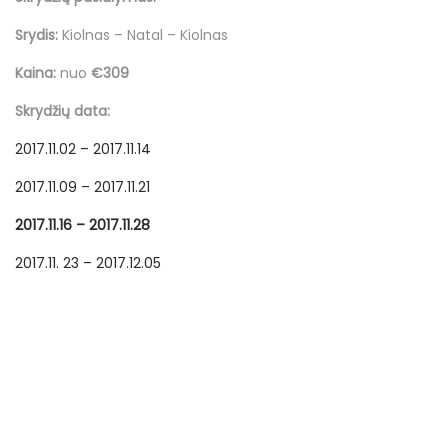
o
o
i
a
n
n
n
l
Srydis:
Kiolnas – Natal – Kiolnas
a
Kaina:
nuo
€309
n
Skrydžių data:
d
ž
2017.11.02 – 2017.11.14
i
2017.11.09 – 2017.11.21
o
2017.11.16 – 2017.11.28
2017.11. 23 – 2017.12.05