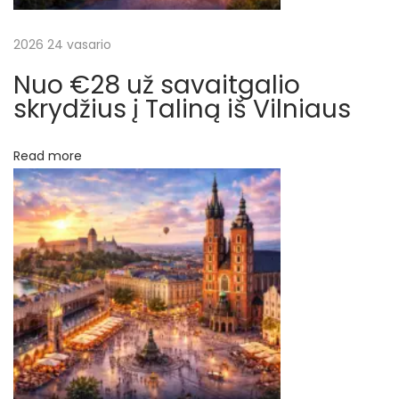
š
n
i
2026 24 vasario
ų
a
Nuo €28 už savaitgalio
u
skrydžius į Taliną iš Vilniaus
s
N
€
Read more
e
3
x
9
t
.
p
5
o
1
s
u
t
ž
:
t
i
e