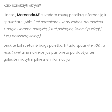
Kaip užsiskayti skrydį?
Einate į
Momondo.SE
suvedate mūsų pateiktą infomaciją ir
spaudžiate „Sök
” (Jei nemokate Švedų kalbos, naudokitės
Google Chrome naršykle, ji turi galimybę išversti puslapį į
jūsų pasirinktą kalbą.)
Leiskite kol svetainė baigs paiešką. Ir tada spauskite
„Gå till
resa”,
svetainė nukreips jus pas bilietų pardavėją, ten
galėsite matyti ir pilnesnę informaciją.