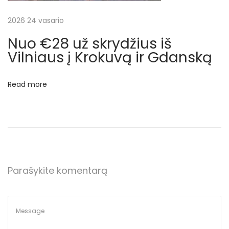
s
i
2026 24 vasario
o
Nuo €28 už skrydžius iš
g
Vilniaus į Krokuvą ir Gdanską
i
n
Read more
į
s
k
r
y
d
Parašykite komentarą
į
į
M
a