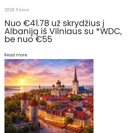
a
a
2026 11 kovo
n
k
Nuo €41.78 už skrydžius į
t
ą
Albaniją iš Vilniaus su *WDC,
i
be nuo €55
a
r
r
a
Read more
t
p
g
a
į
l
i
r
š
V
a
i
l