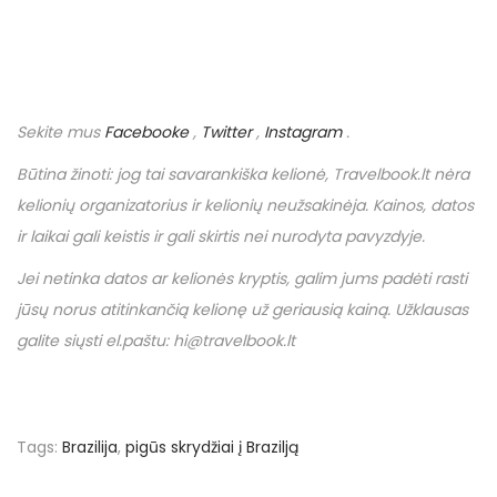
Sekite mus
Facebooke
,
Twitter
,
Instagram
.
Būtina žinoti: jog tai savarankiška kelionė,
Travelbook
.
lt
nėra
kelionių organizatorius ir kelionių neužsakinėja. Kainos, datos
ir laikai gali keistis ir gali skirtis nei nurodyta pavyzdyje.
Jei netinka datos ar kelionės kryptis, galim jums padėti rasti
jūsų norus atitinkančią kelionę už geriausią kainą. Užklausas
galite siųsti el.paštu: hi@travelbook.lt
Tags
:
Brazilija
,
pigūs skrydžiai į Brazilją
N
P
€