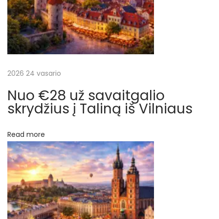
r
j
a
o
j
š
e
.
2026 24 vasario
ų
Į
Nuo €28 už savaitgalio
k
skrydžius į Taliną iš Vilniaus
a
i
Read more
n
ą
į
s
k
a
i