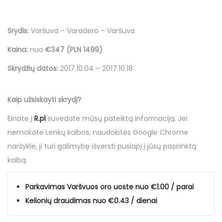
Srydis:
Varšuva – Varadero – Varšuva
Kaina:
nuo
€347 (PLN 1499)
Skrydžių datos:
2017.10.04 – 2017.10.18
Kaip užsiskayti skrydį?
Einate į
R.pl
suvedate mūsų
pateiktą informaciją
. Jei
nemokate Lenkų kalbos, naudokitės Google Chrome
naršykle, ji turi galimybę išversti puslapį į jūsų pasirinktą
kalbą.
Parkavimas Varšvuos oro uoste nuo €1.00 / parai
Kelionių draudimas nuo €0.43 / dienai