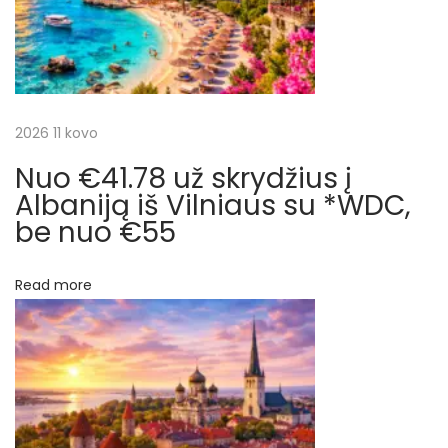
i
į
N
j
e
a
a
2026 11 kovo
p
o
Nuo €41.78 už skrydžius į
t
l
Albaniją iš Vilniaus su *WDC,
y
be nuo €55
a
j
r
e
Read more
,
p
I
t
į
a
l
i