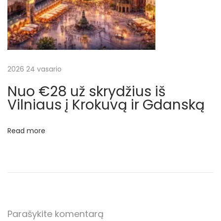
č
i
u
o
t
2026 24 vasario
i
Nuo €28 už skrydžius iš
s
Vilniaus į Krokuvą ir Gdanską
k
r
Read more
y
d
ž
i
a
i
Parašykite komentarą
+