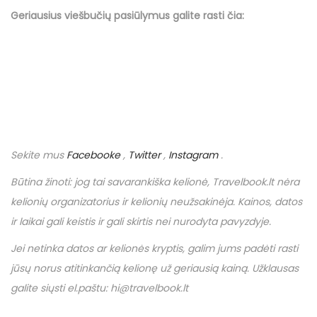
Geriausius viešbučių
pasiūlymus
galite rasti čia:
Sekite mus
Facebooke
,
Twitter
,
Instagram
.
Būtina žinoti: jog tai savarankiška kelionė,
Travelbook
.
lt
nėra
kelionių organizatorius ir kelionių neužsakinėja. Kainos, datos
ir laikai gali keistis ir gali skirtis nei nurodyta pavyzdyje.
Jei netinka datos ar kelionės kryptis, galim jums padėti rasti
jūsų norus atitinkančią kelionę už geriausią kainą. Užklausas
galite siųsti el.paštu: hi@travelbook.lt