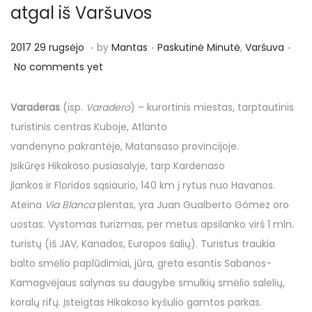
o
atgal iš Varšuvos
n
.
.
.
P
P
2
2017 29 rugsėjo
by
Mantas
Paskutinė Minutė
,
Varšuva
o
o
0
No comments yet
s
s
1
t
t
7
Varaderas
(isp.
Varadero
) – kurortinis miestas, tarptautinis
e
e
2
turistinis centras Kuboje, Atlanto
d
d
9
vandenyno pakrantėje, Matansaso provincijoje.
o
i
r
Įsikūręs Hikakoso pusiasalyje, tarp Kardenaso
n
n
u
įlankos ir Floridos sąsiaurio, 140 km į rytus nuo Havanos.
g
Ateina
Via Blanca
plentas, yra Juan Gualberto Gómez oro
s
uostas. Vystomas turizmas, per metus apsilanko virš 1 mln.
ė
turistų (iš JAV, Kanados, Europos šalių). Turistus traukia
j
balto smėlio paplūdimiai, jūra, greta esantis Sabanos-
o
Kamagvėjaus salynas su daugybe smulkių smėlio salelių,
koralų rifų. Įsteigtas Hikakoso kyšulio gamtos parkas.