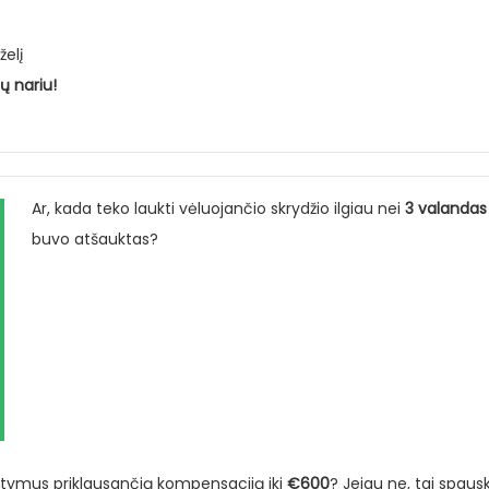
želį
ų nariu!
Ar, kada teko laukti vėluojančio skrydžio ilgiau nei
3 valandas
buvo atšauktas?
atymus priklausančią kompensaciją iki
€600
? Jeigu ne, tai spaus