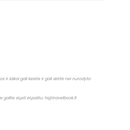
r laikai gali keistis ir gali skirtis nei nurodyta
 galite siųsti el.paštu: hi@travelbook.lt