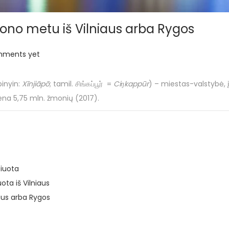
zono metu iš Vilniaus arba Rygos
mments yet
pinyin:
Xīnjiāpō
; tamil. சிங்கப்பூர் =
Ciŋkappūr
) – miestas-valstybė, įs
ena 5,75 mln. žmonių (2017).
čiuota
ota iš Vilniaus
iaus arba Rygos