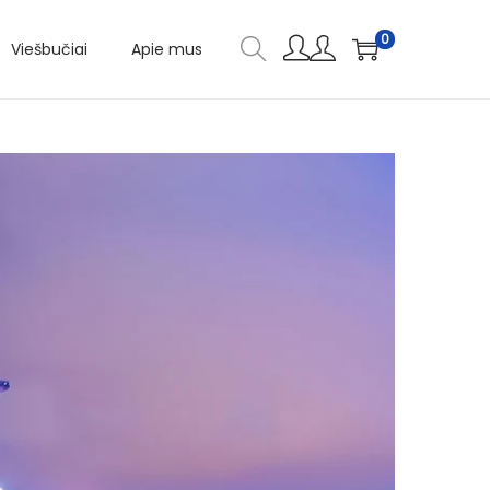
0
Viešbučiai
Apie mus