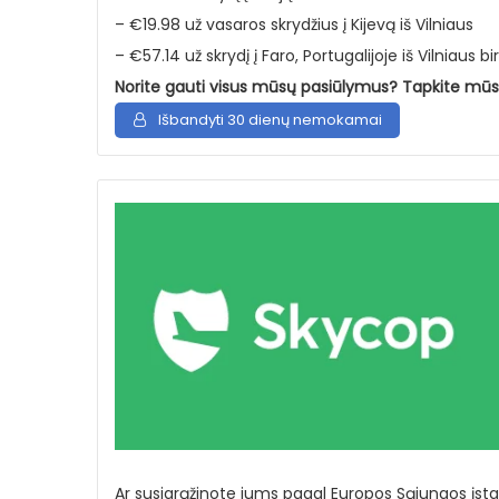
– €19.98 už vasaros skrydžius į Kijevą iš Vilniaus
– €57.14 už skrydį į Faro, Portugalijoje iš Vilniaus bir
Norite gauti visus mūsų pasiūlymus? Tapkite mūs
Išbandyti 30 dienų nemokamai
Ar susigrąžinote jums pagal Europos Sąjungos įst