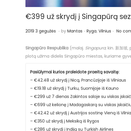
€399 už skrydį į Singapūrą se
.
.
.
P
P
2
2019 3 gegužės
by
Mantas
Ryga
,
Vilnius
No co
o
o
0
s
s
1
Singapūro Respublika
(malaj.
Singapura
; kin. 新加坡, 
t
t
9
plotą užima didelis Singapūro miestas, kuriame gyv
e
e
3
d
d
g
Pasiūlymai kurios praleidote praeitą savaitę:
o
i
e
– €42.48 už skrydį į Nicą, Prancūzijoje iš Vilniaus
n
n
g
– €19.18 už skrydį į Turku, Suomijoje iš Kauno
u
– €299 už 7 dienas Zakintos saloje su viskas įskai
ž
– €699 už kelionę į Madagaskarą su viskas įskaičiu
ė
– €42.42 už skrydį į Austrijos sostinę Vieną iš Viln
s
– €350 už skrydį į Meksiką iš Rygos
– €286 už skrydį į Indiją su Turkish Airlines