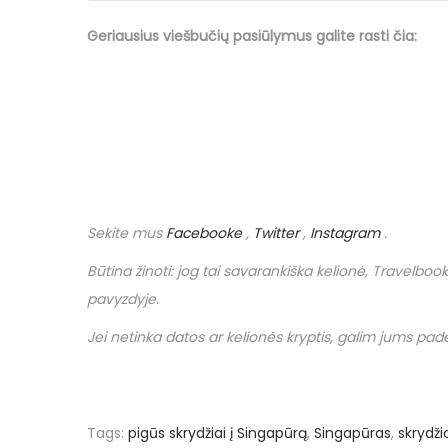
Geriausius viešbučių
pasiūlymus
galite rasti čia:
Sekite mus
Facebooke
,
Twitter
,
Instagram
.
Būtina žinoti: jog tai savarankiška kelionė,
Travelbook
pavyzdyje.
Jei netinka datos ar kelionės kryptis, galim jums padėt
Tags
:
pigūs skrydžiai į Singapūrą
,
Singapūras
,
skrydži