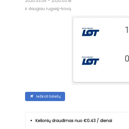
2020.03.05 – 2020.03.18
ir daugiau rugsėjį-kovą.
Ieškoti bilietų
Kelionių draudimas nuo €0.43 / dienai