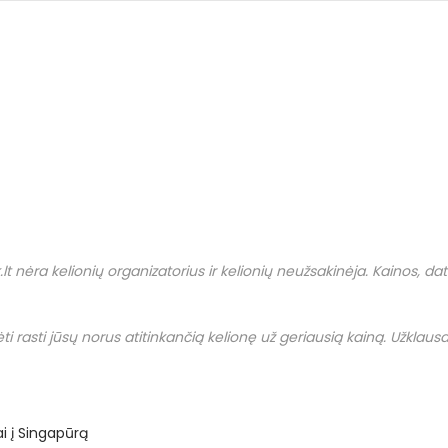
.
lt
nėra kelionių organizatorius ir kelionių neužsakinėja. Kainos, datos i
i rasti jūsų norus atitinkančią kelionę už geriausią kainą. Užklausas
ai į Singapūrą