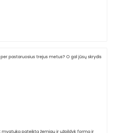
per pastaruosius trejus metus? O gal jūsų skrydis
k mygtuką pateiktą žemiau ir užpildyk formą ir