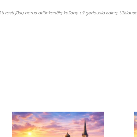
i rasti jūsų norus atitinkančią kelionę už geriausią kainą. Užklausas