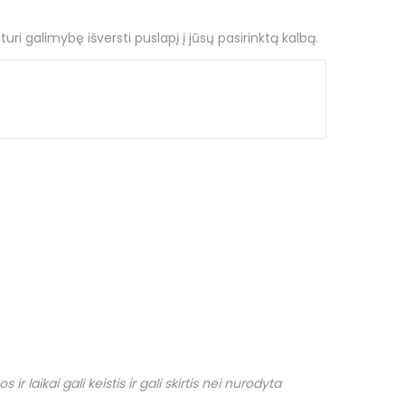
ri galimybę išversti puslapį į jūsų pasirinktą kalbą.
r laikai gali keistis ir gali skirtis nei nurodyta