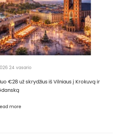
026 24 vasario
uo €28 už skrydžius iš Vilniaus į Krokuvą ir
Gdanską
ead more