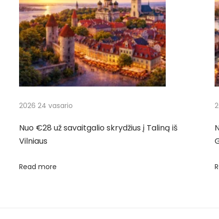
2026 24 vasario
2
Nuo €28 už savaitgalio skrydžius į Taliną iš
N
Vilniaus
Read more
R