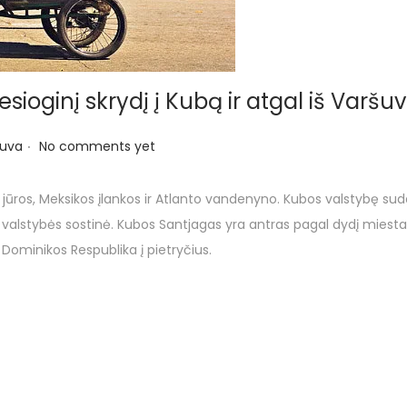
ioginį skrydį į Kubą ir atgal iš Varšu
.
šuva
No comments yet
ų jūros, Meksikos įlankos ir Atlanto vandenyno. Kubos valstybę su
 valstybės sostinė. Kubos Santjagas yra antras pagal dydį miestas
r Dominikos Respublika į pietryčius.