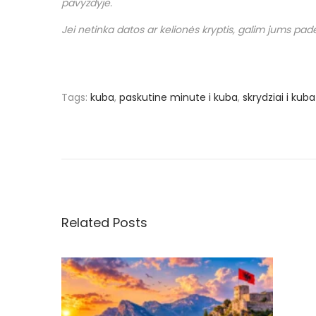
pavyzdyje.
Jei netinka datos ar kelionės kryptis, galim jums padėt
Tags
:
kuba
,
paskutine minute i kuba
,
skrydziai i kuba
N
P
€
r
4
a
e
4
v
0
v
i
u
o
ž
Related Posts
i
u
s
s
k
g
p
r
o
y
a
s
d