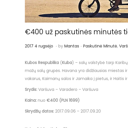
o
n
€400 už paskutinės minutės ties
.
.
P
P
2
2017 4 rugsėjo
by
Mantas
Paskutinė Minutė
,
Var
o
o
0
s
s
1
Kubos Respublika
(
Kuba
) – salų valstybė tarp Karib
t
t
7
mažų salų grupės. Havana yra didžiausias miestas ir
e
e
4
vakarus, Kaimanų salos ir Jamaika į pietus, ir Haitis i
d
d
r
Srydis:
Varšuva – Varadero – Varšuva
o
i
u
Kaina:
nuo
€400 (PLN 1699)
n
n
g
s
Skrydžių datos:
2017.09.06 – 2017.09.20
ė
j