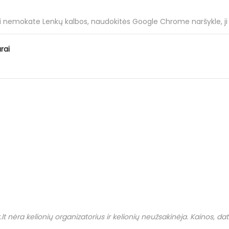
ei nemokate Lenkų kalbos, naudokitės Google Chrome naršykle, ji tu
rai
.
lt
nėra kelionių organizatorius ir kelionių neužsakinėja. Kainos, datos i