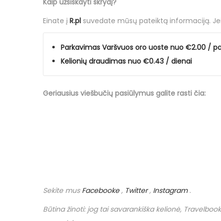
Kaip užsiskayti skrydį?
o
Einate į
R.pl
suvedate mūsų
pateiktą informaciją
. J
Parkavimas Varšvuos oro uoste nuo €2.00 / pa
Kelionių draudimas nuo €0.43 / dienai
Geriausius viešbučių
pasiūlymus
galite rasti čia:
Sekite mus
Facebooke
,
Twitter
,
Instagram
.
Būtina žinoti: jog tai savarankiška kelionė,
Travelbook