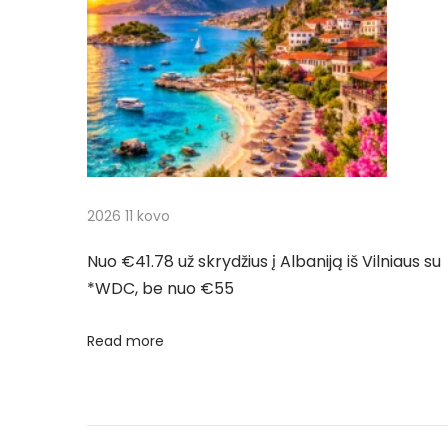
t
į
c
:
į
P
i
u
e
j
r
t
a
2026 11 kovo
o
R
t
Nuo €41.78 už skrydžius į Albaniją iš Vilniaus su
i
*WDC, be nuo €55
k
a
ą
Read more
r
i
r
p
a
t