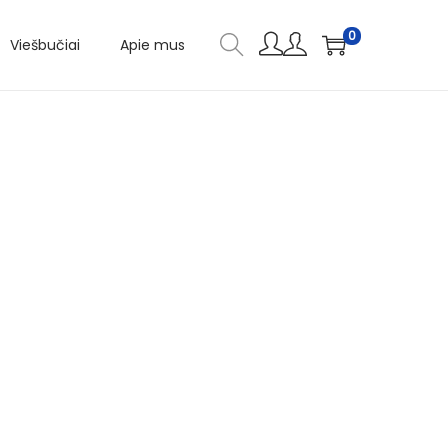
0
Viešbučiai
Apie mus