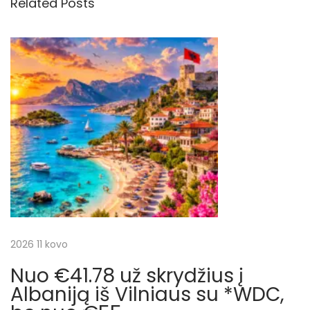
Related Posts
i
u
p
s
a
g
p
s
o
k
a
s
u
t
t
c
:
i
n
i
ė
s
j
m
i
a
2026 11 kovo
n
u
Nuo €41.78 už skrydžius į
t
t
Albaniją iš Vilniaus su *WDC,
ė