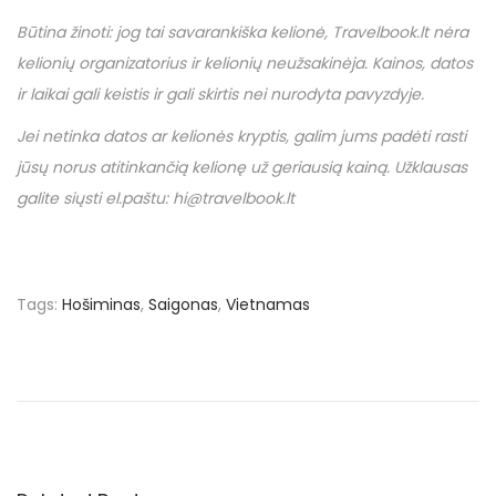
Būtina žinoti: jog tai savarankiška kelionė,
Travelbook
.
lt
nėra
kelionių organizatorius ir kelionių neužsakinėja. Kainos, datos
ir laikai gali keistis ir gali skirtis nei nurodyta pavyzdyje.
Jei netinka datos ar kelionės kryptis, galim jums padėti rasti
jūsų norus atitinkančią kelionę už geriausią kainą. Užklausas
galite siųsti el.paštu: hi@travelbook.lt
Tags
:
Hošiminas
,
Saigonas
,
Vietnamas
N
P
€
r
2
a
e
8
v
7
v
i
u
o
ž