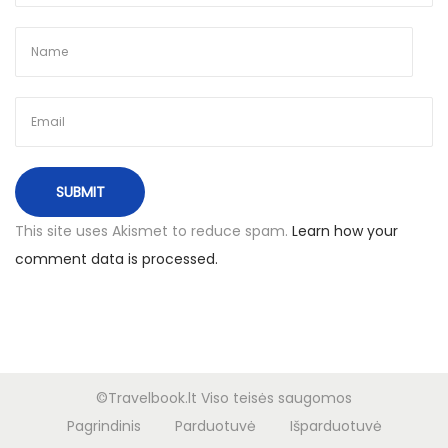
B
u
l
g
a
r
i
j
This site uses Akismet to reduce spam.
Learn how your
o
comment data is processed.
s
k
u
r
o
©Travelbook.lt Viso teisės saugomos
r
Pagrindinis
Parduotuvė
Išparduotuvė
t