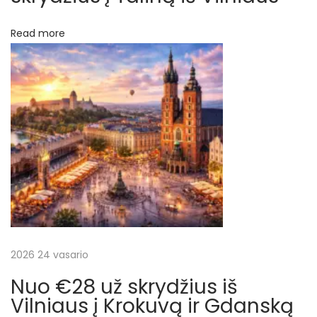
i
Read more
r
a
t
g
a
l
i
š
V
a
r
š
2026 24 vasario
u
Nuo €28 už skrydžius iš
v
Vilniaus į Krokuvą ir Gdanską
o