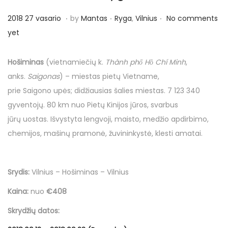
o
.
.
.
n
P
P
2
2018 27 vasario
by
Mantas
Ryga
,
Vilnius
No comments
o
o
0
yet
s
s
1
t
t
8
Hošiminas
(vietnamiečių k.
Thành phố Hồ Chí Minh
,
e
e
2
anks.
Saigonas
) – miestas pietų Vietname,
d
d
7
prie Saigono upės; didžiausias šalies miestas. 7 123 340
o
i
v
gyventojų. 80 km nuo Pietų Kinijos jūros, svarbus
n
n
a
jūrų uostas. Išvystyta lengvoji, maisto, medžio apdirbimo,
s
chemijos, mašinų pramonė, žuvininkystė, klesti amatai.
a
r
Srydis:
Vilnius – Hošiminas – Vilnius
i
o
Kaina:
nuo
€408
Skrydžių datos: