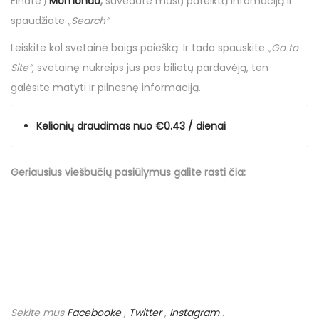
Einate į
Momondo
,
suvedate mūsų pateiktą infomaciją ir
spaudžiate „
Search”
Leiskite kol svetainė baigs paiešką. Ir tada spauskite
„Go to
Site”,
svetainę nukreips jus pas bilietų pardavėją, ten
galėsite matyti ir pilnesnę informaciją.
Kelionių draudimas nuo €0.43 / dienai
Geriausius viešbučių
pasiūlymus
galite rasti čia:
Sekite mus
Facebooke
,
Twitter
,
Instagram
.