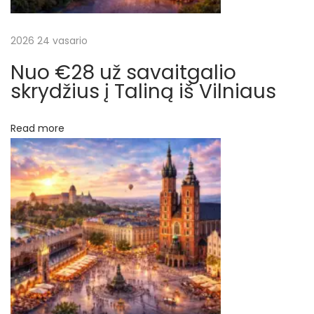
š
s
k
2026 24 vasario
ų
r
Nuo €28 už savaitgalio
y
skrydžius į Taliną iš Vilniaus
d
ž
Read more
i
a
i
n
u
o
€
9
.