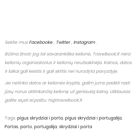
Sekite mus
Facebooke
,
Twitter
,
Instagram
.
Būtina žinoti: jog tai savarankiška kelionė,
Travelbook
.
lt
nėra
kelionių organizatorius ir kelionių neužsakinėja. Kainos, datos
ir laikai gali keistis ir gali skirtis nei nurodyta pavyzdyje.
Jei netinka datos ar kelionės kryptis, galim jums padėti rasti
jūsų norus atitinkančią kelionę už geriausią kainą. Užklausas
galite siųsti el.paštu: hi@travelbook.lt
Tags
:
pigus skrydziai i porta
,
pigus skrydziai i portugalija
,
Portas
,
porto
,
portugalija
,
skrydziai i porta
P
R