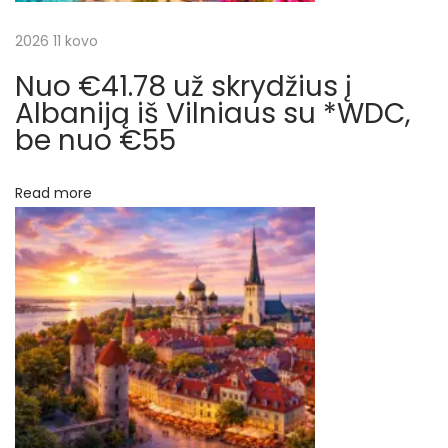
e
a
2026 11 kovo
m
o
Nuo €41.78 už skrydžius į
t
s
Albaniją iš Vilniaus su *WDC,
i
be nuo €55
a
š
r
p
Read more
a
p
r
d
į
a
v
r
i
m
a
a
s