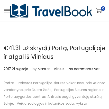
0
S
S
k
k
i
i
p
p
t
t
€41.31 už skrydį į Portą, Portugalijoje
o
o
n
c
ir atgal iš Vilniaus
a
o
.
.
.
v
n
P
P
2
2017 21 rugsėjo
by
Mantas
Vilnius
No comments yet
i
t
o
o
0
g
e
s
s
1
Portas
– miestas Portugalijos šiaurės vakaruose, prie Atlanto
a
n
t
t
7
vandenyno, prie Duero žiočių. Portugalijos Šiaurės regiono ir
t
t
e
e
2
Porto apygardos centras. Antrasis pagal gyventojų skaičių
i
d
d
1
šalyje. Veikia zoologijos ir botanikos sodai, vyksta