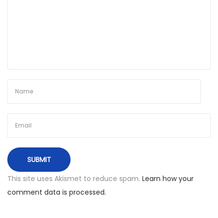
x
o
t
€
p
7
o
1
s
.
t
3
:
1
u
ž
s
k
r
y
This site uses Akismet to reduce spam.
Learn how your
d
comment data is processed.
ž
i