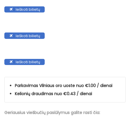
Ieškoti bilietų
Ieškoti bilietų
Ieškoti bilietų
Parkavimas Vilniaus oro uoste nuo €1.00 / dienai
Kelionių draudimas nuo €0.43 / dienai
Geriausius viešbučių
pasiūlymus
galite rasti čia: