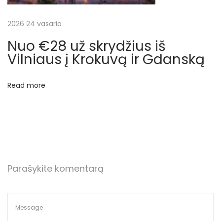
7
9
2026 24 vasario
(
Nuo €28 už skrydžius iš
A
Vilniaus į Krokuvą ir Gdanską
t
n
Read more
a
u
j
i
n
t
Parašykite komentarą
a
)
N
N
e
u