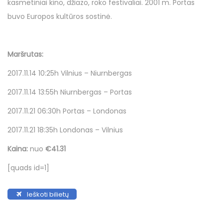
o
o
i
r
kasmetiniai kino, džiazo, roko festivaliai. 2001 m. Portas
n
n
n
u
buvo Europos kultūros sostinė.
g
s
Maršrutas:
ė
j
2017.11.14 10:25h Vilnius – Niurnbergas
o
2017.11.14 13:55h Niurnbergas – Portas
2017.11.21 06:30h Portas – Londonas
2017.11.21 18:35h Londonas – Vilnius
Kaina:
nuo
€41.31
[quads id=1]
Ieškoti bilietų