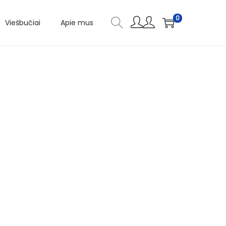
0
Viešbučiai
Apie mus