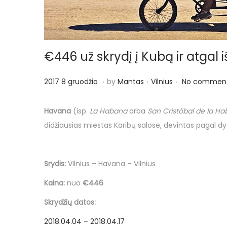
o
n
€446 už skrydį į Kubą ir atgal i
.
.
.
P
P
2
2017 8 gruodžio
by
Mantas
Vilnius
No comment
o
o
0
s
s
1
Havana
(isp.
La Habana
arba
San Cristóbal de la H
t
t
7
didžiausias miestas Karibų salose, devintas pagal dydį
e
e
8
d
d
g
Srydis:
Vilnius – Havana – Vilnius
o
i
r
n
n
u
Kaina:
nuo
€446
o
Skrydžių datos:
d
2018.04.04 – 2018.04.17
ž