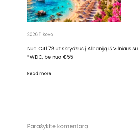
i
i
e
j
t
n
a
2026 11 kovo
a
m
t
Nuo €41.78 už skrydžius į Albaniją iš Vilniaus su
ą
*WDC, be nuo €55
a
i
Read more
r
r
a
p
t
g
į
a
l
Parašykite komentarą
r
i