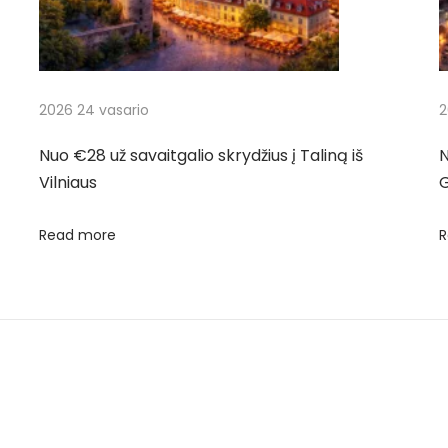
2026 24 vasario
2
Nuo €28 už savaitgalio skrydžius į Taliną iš
N
Vilniaus
Read more
R