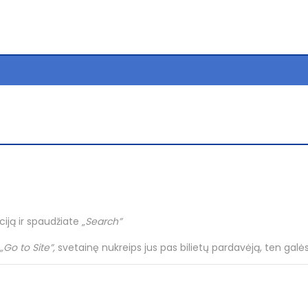
ją ir spaudžiate „
Search”
„Go to Site”,
svetainę nukreips jus pas bilietų pardavėją, ten galės