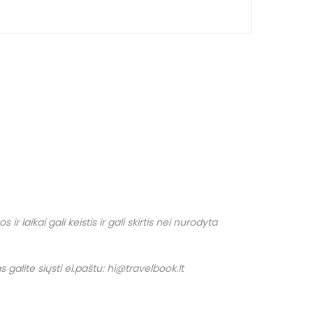
r laikai gali keistis ir gali skirtis nei nurodyta
 galite siųsti el.paštu: hi@travelbook.lt