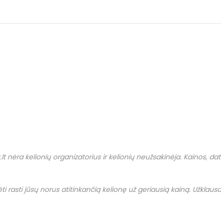
.
lt
nėra kelionių organizatorius ir kelionių neužsakinėja. Kainos, datos i
i rasti jūsų norus atitinkančią kelionę už geriausią kainą. Užklausas