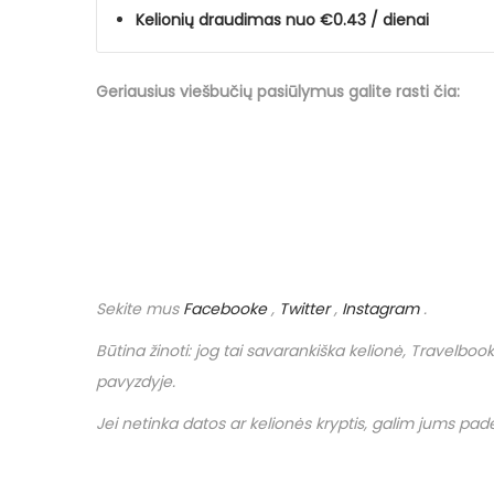
Kelionių draudimas nuo €0.43 / dienai
Geriausius viešbučių
pasiūlymus
galite rasti čia:
Sekite mus
Facebooke
,
Twitter
,
Instagram
.
Būtina žinoti: jog tai savarankiška kelionė,
Travelbook
pavyzdyje.
Jei netinka datos ar kelionės kryptis, galim jums padėt