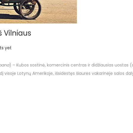
š Vilniaus
s yet
abana
) – Kubos sostinė, komercinis centras ir didžiausias uostas (
 visoje Lotynų Amerikoje, išsidėstęs šiaurės vakarinėje salos dalyje