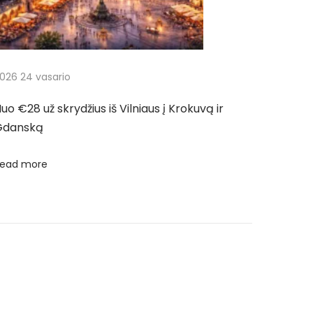
026 24 vasario
uo €28 už skrydžius iš Vilniaus į Krokuvą ir
Gdanską
ead more