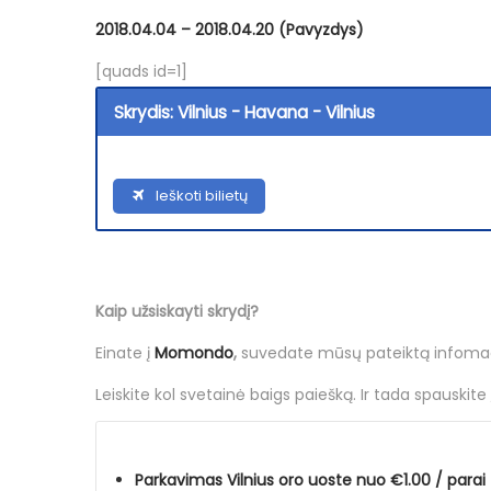
i
2018.04.04 – 2018.04.20 (Pavyzdys)
o
[quads id=1]
Skrydis: Vilnius - Havana - Vilnius
Ieškoti bilietų
Kaip užsiskayti skrydį?
Einate į
Momondo
,
suvedate mūsų pateiktą infomaci
Leiskite kol svetainė baigs paiešką. Ir tada spauskite
Parkavimas Vilnius oro uoste nuo €1.00 / parai