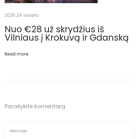
l
a
2026 24 vasario
n
Nuo €28 už skrydžius iš
d
Vilniaus į Krokuvą ir Gdanską
ą
.
Read more
Į
k
a
i
n
ą
Parašykite komentarą
į
s
k
a