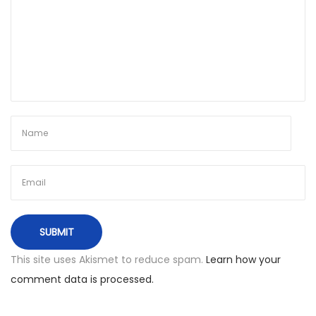
i
č
i
u
o
t
i
s
k
r
y
d
ž
This site uses Akismet to reduce spam.
Learn how your
i
comment data is processed.
a
i