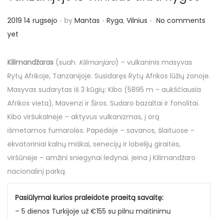
o
n
.
.
.
P
P
2019 14 rugsėjo
by
Mantas
Ryga
,
Vilnius
No comments
o
o
yet
s
s
t
t
Kilimandžaras
(suah.
Kilimanjaro
) – vulkaninis masyvas
e
e
Rytų Afrikoje, Tanzanijoje. Susidaręs Rytų Afrikos lūžių zonoje.
d
d
Masyvas sudarytas iš 3 kūgių: Kibo (5895 m – aukščiausia
o
i
Afrikos vieta), Mavenzi ir Širos. Sudaro bazaltai ir fonolitai.
n
n
Kibo viršukalnėje – aktyvus vulkanizmas, į orą
išmetamos fumarolės. Papėdėje – savanos, šlaituose –
ekvatoriniai kalnų miškai, senecijų ir lobelijų giraitės,
viršūnėje – amžini sniegynai ledynai. Įeina į Kilimandžaro
nacionalinį parką.
Pasiūlymai kurios praleidote praeitą savaitę:
– 5 dienos Turkijoje už €155 su pilnu maitinimu