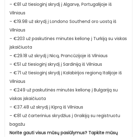
– €81 už tiesioginį skrydį į Algarvę, Portugalijoje iš
Vilniaus
– €19.98 už skrydį į Londono Southend oro uostą iš
Vilniaus
– €203 už paskutinės minutės kelionę į Turkiją su viskas
įskaičiuota
– €29.18 už skrydį į Nicą, Prancūzijoje iš Vilniaus
– €51 už tiesioginį skrydį į Sardiniją iš Vilniaus
– €71 už tiesioginį skrydį į Kalabirijos regioną Italijoje iš
Vilniaus
– €249 už paskutinės minutės kelionę į Bulgariją su
viskas įskaičiuota
– €37.48 už skrydį į Kiprą iš Vilniaus
– €81 už čarterinius skrydžius į Graikiją su registruotu
bagažu
Norite gauti visus mūsų pasiūlymus? Tapkite mūsų