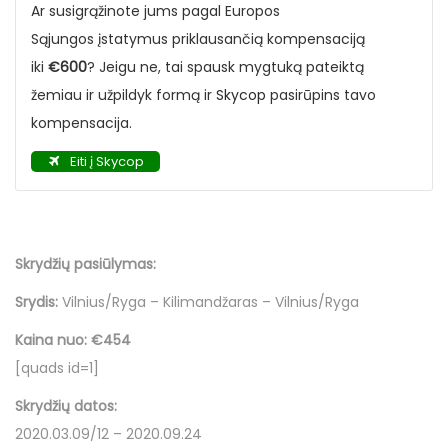
Ar susigrąžinote jums pagal Europos
Sąjungos įstatymus priklausančią kompensaciją
iki
€600
? Jeigu ne, tai spausk mygtuką pateiktą
žemiau ir užpildyk formą ir
Skycop
pasirūpins tavo
kompensacija.
Eiti į Skycop
Skrydžių pasiūlymas:
Srydis:
Vilnius/Ryga – Kilimandžaras – Vilnius/Ryga
Kaina nuo:
€454
[quads id=1]
Skrydžių datos:
2020.03.09/12 – 2020.09.24