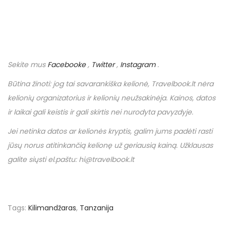
Sekite mus
Facebooke
,
Twitter
,
Instagram
.
Būtina žinoti: jog tai savarankiška kelionė,
Travelbook
.
lt
nėra
kelionių organizatorius ir kelionių neužsakinėja. Kainos, datos
ir laikai gali keistis ir gali skirtis nei nurodyta pavyzdyje.
Jei netinka datos ar kelionės kryptis, galim jums padėti rasti
jūsų norus atitinkančią kelionę už geriausią kainą. Užklausas
galite siųsti el.paštu: hi@travelbook.lt
Tags
:
Kilimandžaras
,
Tanzanija
P
€