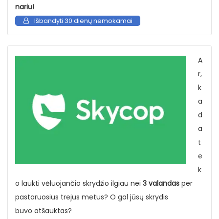
nariu!
Išbandyti 30 dienų nemokamai
A
r,
k
a
d
a
t
e
k
o laukti vėluojančio skrydžio ilgiau nei
3 valandas
per
pastaruosius trejus metus? O gal jūsų skrydis
buvo atšauktas?