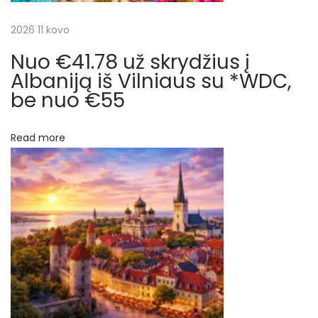
a
a
2026 11 kovo
h
o
Nuo €41.78 už skrydžius į
t
j
Albaniją iš Vilniaus su *WDC,
e
be nuo €55
a
N
N
e
r
u
Read more
x
o
p
t
€
p
4
į
o
8
s
3
r
t
u
:
ž
a
1
4