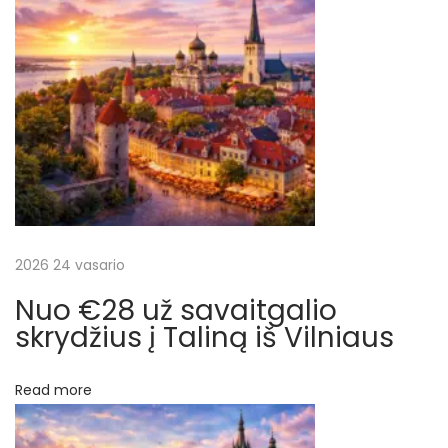
p
,
B
į
a
n
r
k
o
a
k
ą
š
a
r
2026 24 vasario
ų
b
Nuo €28 už savaitgalio
a
skrydžius į Taliną iš Vilniaus
S
i
Read more
n
g