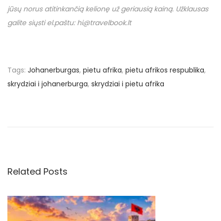
jūsų norus atitinkančią kelionę už geriausią kainą. Užklausas
galite siųsti el.paštu: hi@travelbook.lt
Tags
:
Johanerburgas
,
pietu afrika
,
pietu afrikos respublika
,
skrydziai i johanerburga
,
skrydziai i pietu afrika
N
P
N
r
u
a
e
o
v
€
v
i
3
o
2
Related Posts
i
u
1
s
u
g
p
ž