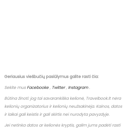
Geriausius viešbučių
pasiūlymus
galite rasti čia:
Sekite mus
Facebooke
,
Twitter
,
Instagram
.
Būtina žinoti: jog tai savarankiška kelionė,
Travelbook
.
lt
nėra
kelionių organizatorius ir kelionių neužsakinėja. Kainos, datos
ir laikai gali keistis ir gali skirtis nei nurodyta pavyzdyje.
Jei netinka datos ar kelionės kryptis, galim jums padėti rasti