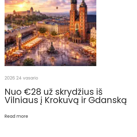
a
p
ū
r
ą
i
š
L
o
n
2026 24 vasario
d
Nuo €28 už skrydžius iš
o
Vilniaus į Krokuvą ir Gdanską
n
o
Read more
N
€
e
3