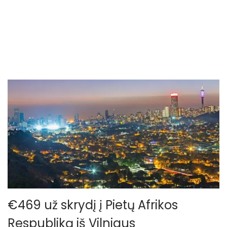
o
n
€469 už skrydį į Pietų Afrikos
Respubliką iš Vilniaus