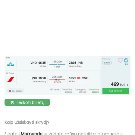
Ieškoti bilietų
Kaip užsiskayti skrydį?
Einate į
Momondo
suvedate mūsų pateiktą infomaciją ir