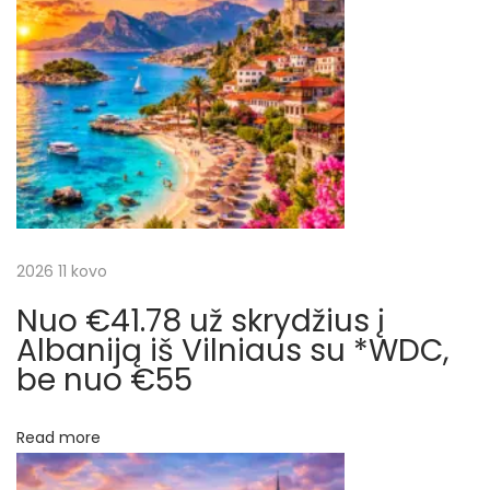
o
s
a
s
k
t
r
c
:
y
d
i
ž
i
j
u
s
a
2026 11 kovo
į
M
Nuo €41.78 už skrydžius į
t
a
Albaniją iš Vilniaus su *WDC,
n
be nuo €55
a
i
r
l
Read more
ą