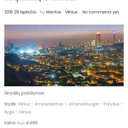
.
.
.
P
P
2016 29 lapkričio
by
Mantas
Vilnius
No comments yet
o
o
s
s
t
t
e
e
d
d
o
i
n
n
Skrydžių pasiūlymas:
Srydis:
Vilnius – Amsterdamas – Johanesburgas – Paryžius –
Ryga – Vilnius
Kaina:
nuo
€469