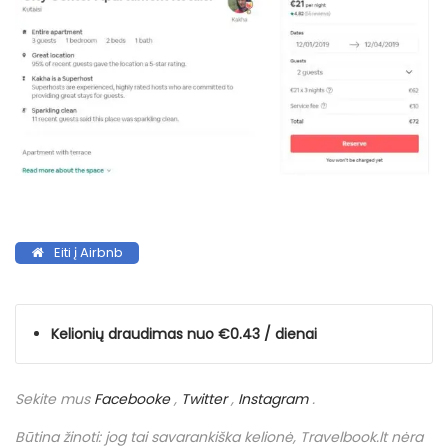
Eiti į Airbnb
Kelionių draudimas nuo €0.43 / dienai
Sekite mus
Facebooke
,
Twitter
,
Instagram
.
Būtina žinoti: jog tai savarankiška kelionė,
Travelbook
.
lt
nėra