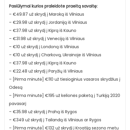
Pasiūlymai kurios praleidote praeitą savaitę:
– €49.87 už skrydį į Maroką iš Vilniaus
– €29.98 už skrydį į Jordaniją iš Vilniaus
– €37.98 už skrydį į Kiprą iš Kauno
– €31.98 už skrydį į Veneciją iš Vilniaus
– €10 už skrydį į Londoną iš Vilniaus
– €10 už skrydį į Charkovą, Ukrainoje iš Vilniaus
– €37.98 už skrydį į Kiprą iš Kauno
– €22.48 už skrydį į Paryžių iš Vilniaus
– [Pirma minutė] €110 už tiesioginius vasaros skrydžius į
Odesą
– [Pirma minutė] €195 už kelionės paketą į Turkiją 2020
pavasarį
– €35.98 už skrydį į Prahą iš Rygos
– €349 už skrydį į Tailandą iš Vilniaus ar Rygos
– [Pirma minutė] €132 už skrydį į Kroatiją sezono metu