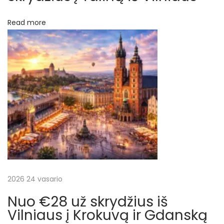
č
Read more
i
u
o
t
i
s
k
r
y
d
ž
i
2026 24 vasario
a
Nuo €28 už skrydžius iš
i
Vilniaus į Krokuvą ir Gdanską
+