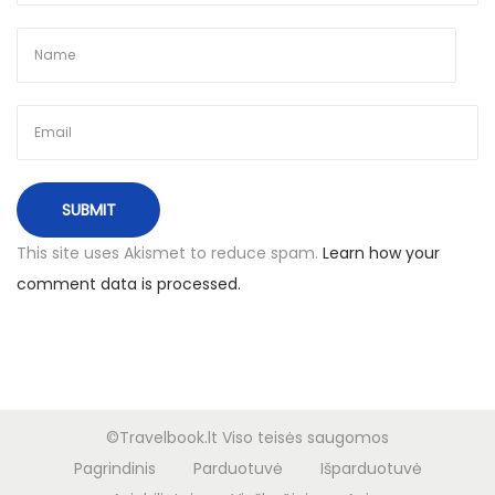
d
i
e
n
a
s
B
o
This site uses Akismet to reduce spam.
Learn how your
l
comment data is processed.
o
n
i
j
o
©Travelbook.lt Viso teisės saugomos
j
Pagrindinis
Parduotuvė
Išparduotuvė
e