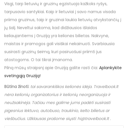
o
d
d
7
Visgi, tarp lietuvių ir gruzinų egzistuoja kažkoks ryšys,
n
o
i
s
tarpusavio santykiai. Kaip ir lietuviai į savo namus visada
n
n
p
priima gruzinus, taip ir gruzinai laukia lietuvių atvykstančių į
a
jų šalį. Neveltui sakoma, kad didžiausios išlaidos
l
keliaujantiems į Gruziją yra kelionės bilietas. Nakvynė,
i
maistas ir pramogos gali visiškai nekainuoti. Svarbiausia
o
susirasti gruzinų šeimą, kuri pasiruošusi priimti jus
atostogoms. O tai tikrai įmanoma.
Pilną mūsų straipsnį apie Gruziją galite rasti čia:
Aplankykite
svetingąją Gruziją!
Būtina žinoti
:
tai savarankiškos kelionės idėja.
Travelbook
.
lt
nėra kelionių organizatorius ir kelionių neorganizuoja ir
neužsakinėja. Tačiau mes galime jums padėti susirasti
pigesnius lėktuvo, autobuso, traukinio, kelto bilietus ar
viešbučius. Užklausas prašome siųsti:
hi
@
travelbook
.
lt
.