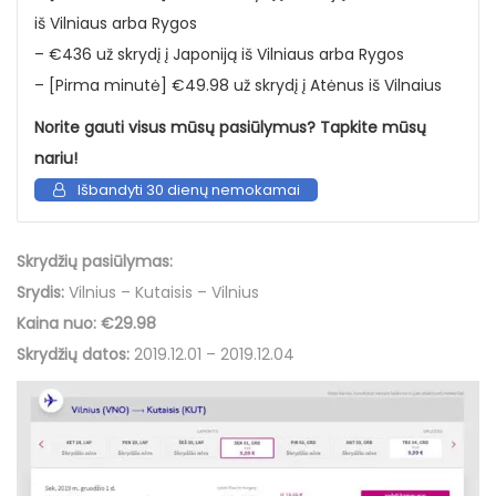
iš Vilniaus arba Rygos
– €436 už skrydį į Japoniją iš Vilniaus arba Rygos
– [Pirma minutė] €49.98 už skrydį į Atėnus iš Vilnaius
Norite gauti visus mūsų pasiūlymus? Tapkite mūsų
nariu!
Išbandyti 30 dienų nemokamai
Skrydžių pasiūlymas:
Srydis:
Vilnius – Kutaisis – Vilnius
Kaina nuo: €29.98
Skrydžių datos:
2019.12.01 – 2019.12.04