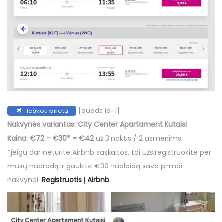
[quads id=1]
Ieškoti bilietų
Nakvynės variantas: City Center Apartament Kutaisi
Kaina:
€72 – €30* = €42
už 3 naktis / 2 asmenims
*jeigu dar neturite Airbnb sąskaitos, tai užsiregistruokite per
mūsų nuorodą ir gaukite €30 nuolaidą savo pirmai
nakvynei.
Registruotis į Airbnb
.