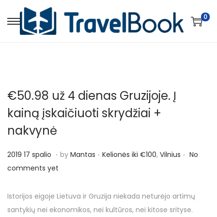
0
S
S
k
k
i
i
p
p
t
t
€50.98 už 4 dienas Gruzijoje. Į
o
o
n
c
kainą įskaičiuoti skrydžiai +
a
o
nakvynė
v
n
i
t
.
.
.
P
P
2
2019 17 spalio
by
Mantas
Kelionės iki €100
,
Vilnius
No
g
e
o
o
0
comments yet
a
n
s
s
1
t
t
t
t
9
Istorijos eigoje Lietuva ir Gruzija niekada neturėjo artimų
i
e
e
1
santykių nei ekonomikos, nei kultūros, nei kitose srityse.