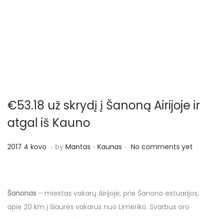
o
n
€53.18 už skrydį į Šanoną Airijoje ir
atgal iš Kauno
.
.
.
P
P
2
2017 4 kovo
by
Mantas
Kaunas
No comments yet
o
o
0
s
s
1
t
t
7
Šanonas
– miestas vakarų Airijoje, prie Šanono estuarijos,
e
e
4
apie 20 km į šiaurės vakarus nuo Limeriko. Svarbus oro
d
d
k