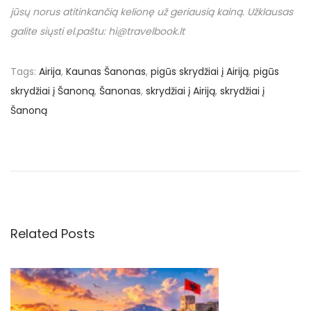
jūsų norus atitinkančią kelionę už geriausią kainą. Užklausas
galite siųsti el.paštu: hi@travelbook.lt
Tags
:
Airija
,
Kaunas Šanonas
,
pigūs skrydžiai į Airiją
,
pigūs
skrydžiai į Šanoną
,
Šanonas
,
skrydžiai į Airiją
,
skrydžiai į
Šanoną
N
P
€
r
1
a
e
8
v
3
v
i
.
o
7
Related Posts
i
u
0
s
u
g
p
ž
o
p