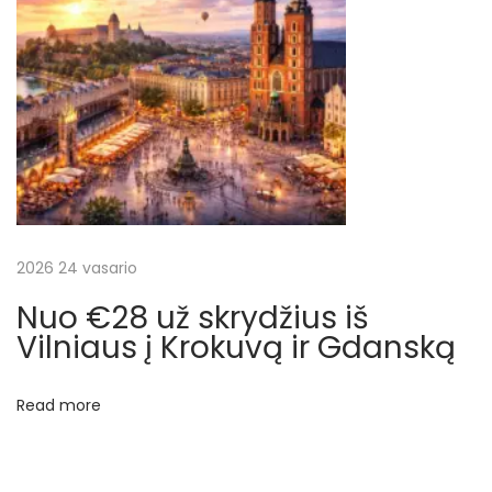
a
i
č
i
u
o
t
i
s
2026 24 vasario
k
Nuo €28 už skrydžius iš
r
Vilniaus į Krokuvą ir Gdanską
y
d
Read more
ž
i
a