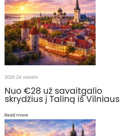
p
r
į
e
t
r
o
j
a
e
,
š
į
k
2026 24 vasario
ų
a
Nuo €28 už savaitgalio
i
skrydžius į Taliną iš Vilniaus
n
ą
Read more
į
s
k