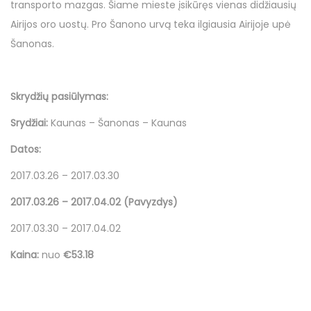
transporto mazgas. Šiame mieste įsikūręs vienas didžiausių
o
i
o
Airijos oro uostų. Pro Šanono urvą teka ilgiausia Airijoje upė
n
n
v
Šanonas.
o
Skrydžių pasiūlymas:
Srydžiai:
Kaunas – Šanonas – Kaunas
Datos:
2017.03.26 – 2017.03.30
2017.03.26 – 2017.04.02 (Pavyzdys)
2017.03.30 – 2017.04.02
Kaina:
nuo
€53.18