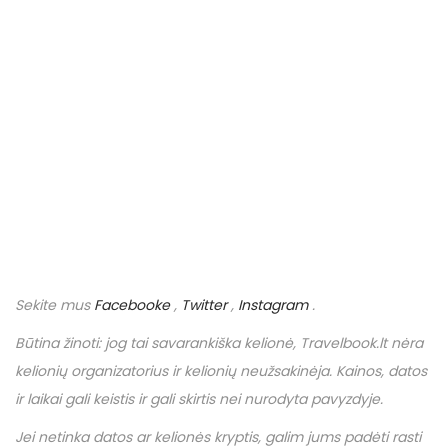
Sekite mus
Facebooke
,
Twitter
,
Instagram
.
Būtina žinoti: jog tai savarankiška kelionė,
Travelbook
.
lt
nėra
kelionių organizatorius ir kelionių neužsakinėja. Kainos, datos
ir laikai gali keistis ir gali skirtis nei nurodyta pavyzdyje.
Jei netinka datos ar kelionės kryptis, galim jums padėti rasti