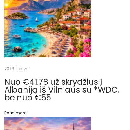
a
s
a
t
v
c
:
a
s
i
a
r
j
i
o
a
2026 11 kovo
s
a
Nuo €41.78 už skrydžius į
t
v
Albaniją iš Vilniaus su *WDC,
a
be nuo €55
a
i
r
t
Read more
ę
K