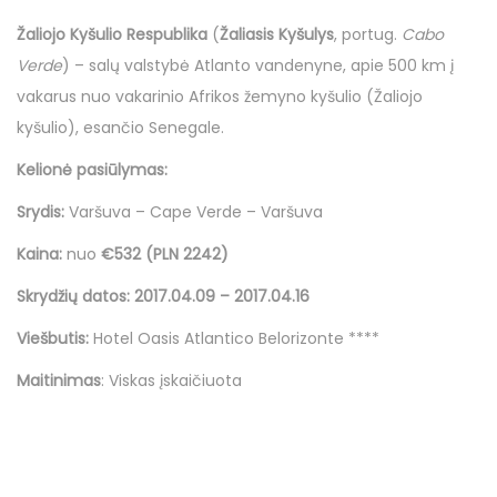
o
e
e
7
n
Žaliojo Kyšulio Respublika
(
Žaliasis Kyšulys
, portug.
Cabo
d
d
b
Verde
) – salų valstybė Atlanto vandenyne, apie 500 km į
o
i
a
vakarus nuo vakarinio Afrikos žemyno kyšulio (Žaliojo
n
n
l
kyšulio), esančio Senegale.
a
Kelionė pasiūlymas:
n
d
Srydis:
Varšuva – Cape Verde – Varšuva
ž
Kaina:
nuo
€532 (PLN 2242)
i
Skrydžių datos:
2017.04.09 – 2017.04.16
o
Viešbutis:
Hotel Oasis Atlantico Belorizonte ****
Maitinimas
: Viskas įskaičiuota