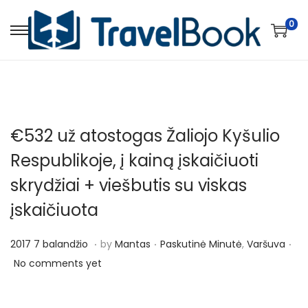
0
S
S
k
k
i
i
p
p
t
t
€532 už atostogas Žaliojo Kyšulio
o
o
n
c
Respublikoje, į kainą įskaičiuoti
a
o
skrydžiai + viešbutis su viskas
v
n
įskaičiuota
i
t
g
e
.
.
.
P
P
2
2017 7 balandžio
by
Mantas
Paskutinė Minutė
,
Varšuva
a
n
o
o
0
No comments yet
t
t
s
s
1
i
t
t
7