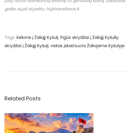
jūsų norus atitinkančią kelionę už geriausią kainą. Užklausas
galite siųsti el.paštu: hi@travelbook.lt
Tags
:
kelionė į Žaliąjį Kyšulį
,
Pigūs skrydžiai į Žaliąjį Kyšully
,
skrydžiai į Žaliąjį Kyšulį
,
viskas įskaičiuota Žaliojame Kyšulyje
N
P
€
r
3
a
e
5
v
3
v
i
u
o
ž
Related Posts
i
u
s
s
k
g
p
r
o
y