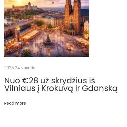
k
r
y
d
į
į
G
e
t
2026 24 vasario
e
Nuo €28 už skrydžius iš
b
Vilniaus į Krokuvą ir Gdanską
o
r
Read more
g
ą
i