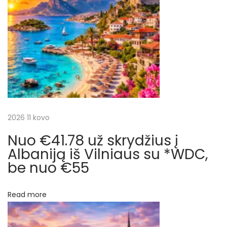
a
s
d
t
į
c
:
į
I
i
n
d
j
i
j
a
2026 11 kovo
ą
i
Nuo €41.78 už skrydžius į
t
r
Albaniją iš Vilniaus su *WDC,
a
be nuo €55
a
t
r
g
Read more
a
p
l