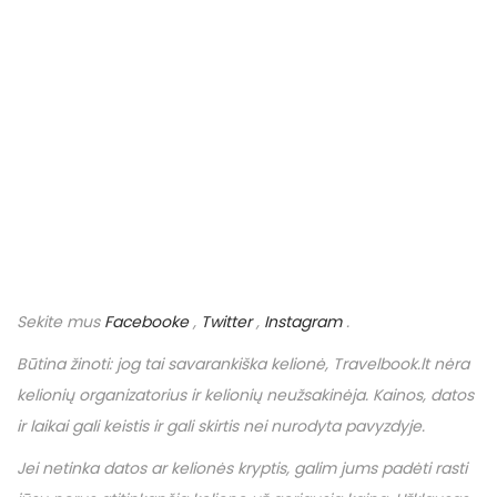
Sekite mus
Facebooke
,
Twitter
,
Instagram
.
Būtina žinoti: jog tai savarankiška kelionė,
Travelbook
.
lt
nėra
kelionių organizatorius ir kelionių neužsakinėja. Kainos, datos
ir laikai gali keistis ir gali skirtis nei nurodyta pavyzdyje.
Jei netinka datos ar kelionės kryptis, galim jums padėti rasti