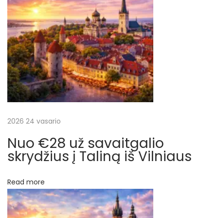
i
į
š
R
r
y
g
a
o
s
š
N
€
e
1
2026 24 vasario
ų
x
9
Nuo €28 už savaitgalio
t
.
skrydžius į Taliną iš Vilniaus
p
1
o
8
Read more
s
u
t
ž
:
s