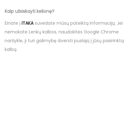
Kaip užsiskayti kelionę?
Einate į
ITAKA
suvedate mūsų
pateiktą informaciją
. Jei
nemokate Lenkų kalbos, naudokitės Google Chrome
naršykle, ji turi galimybę išversti puslapį į jūsų pasirinktą
kalbą.