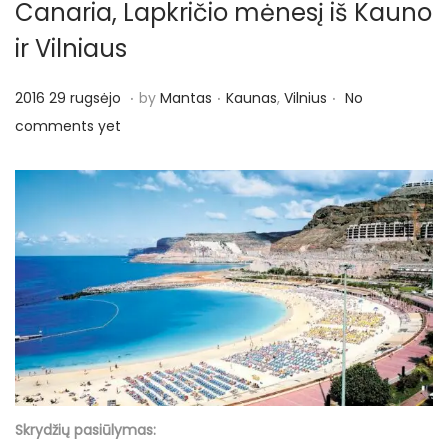
Canaria, Lapkričio mėnesį iš Kauno
ir Vilniaus
.
.
.
P
P
2
2016 29 rugsėjo
by
Mantas
Kaunas
,
Vilnius
No
o
o
0
comments yet
s
s
1
t
t
6
e
e
2
d
d
9
o
i
r
n
n
u
g
s
ė
j
Skrydžių pasiūlymas:
o