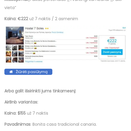
vieta“
Kaina:
€222
už 7 naktis / 2 asmenim
Žiūrėti pasiūlymą
Arba galit išsirinkti jums tinkamesnį:
AirBnb variantas:
Kaina: $155
už 7 naktis
Pavadinimas
: Bonita casa tradicional canaria.