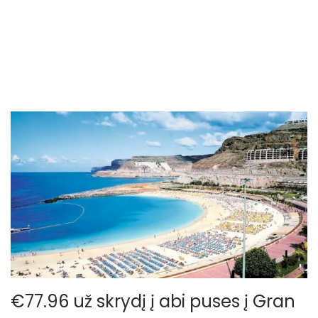
o
n
€77.96 už skrydį į abi puses į Gran