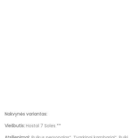
Nakvynės variantas:
Viešbutis:
Hostal 7 Soles **
Atsiliepimai:
„Puikus personalas“,„Tvarkingi kambariai“,„Puiki