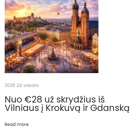
a
s
s
k
r
y
d
i
s
+
2026 24 vasario
v
Nuo €28 už skrydžius iš
i
Vilniaus į Krokuvą ir Gdanską
e
š
Read more
b
u