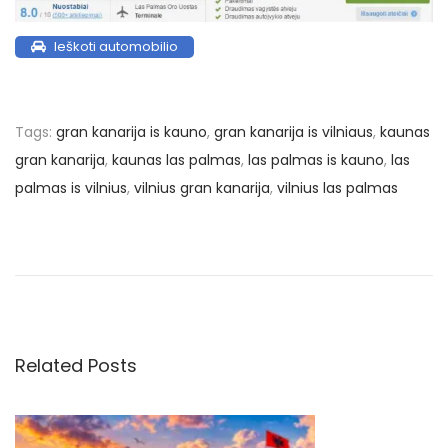
Ieškoti automobilio
Tags
:
gran kanarija is kauno
,
gran kanarija is vilniaus
,
kaunas
gran kanarija
,
kaunas las palmas
,
las palmas is kauno
,
las
palmas is vilnius
,
vilnius gran kanarija
,
vilnius las palmas
N
P
€
r
2
a
e
6
v
1
v
i
.
o
4
Related Posts
i
u
8
s
u
g
p
ž