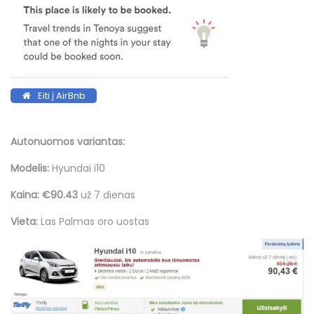
Eiti į AirBnb
Autonuomos variantas:
Modelis:
Hyundai i10
Kaina: €90.43
už 7 dienas
Vieta:
Las Palmas oro uostas