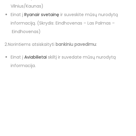
Vilnius/Kaunas)
Einat į
Ryanair svetainę
ir suveskite mūsų nurodytą
informaciją. (Skrydis: Eindhovenas – Las Palmas –
Eindhovenas)
2.Norintiems atsiskaityti
bankiniu pavedimu
:
Einat į
Aviabilietai
skiltį ir suvedate mūsų nurodytą
informacija.