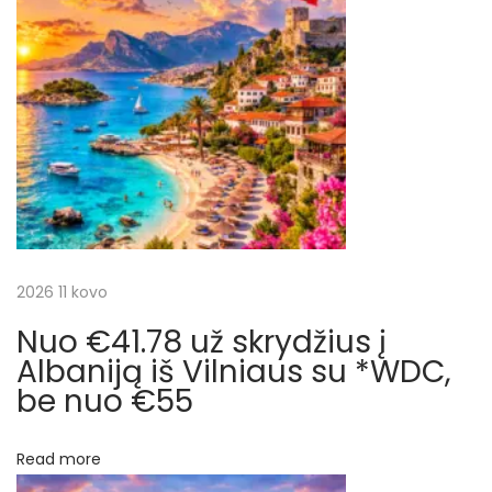
o
s
a
s
a
t
v
c
:
a
i
i
t
ę
j
D
u
a
2026 11 kovo
b
a
Nuo €41.78 už skrydžius į
t
j
Albaniją iš Vilniaus su *WDC,
u
be nuo €55
a
j
r
e
Read more
,