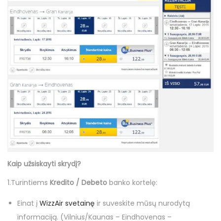
Kaip užsiskayti skrydį?
1.Turintiems
Kredito / Debeto
banko kortelę:
Einat į
WizzAir svetainę
ir suveskite mūsų nurodytą
informaciją. (Vilnius/Kaunas – Eindhovenas –