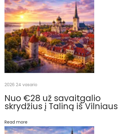
p
į
k
į
a
i
r
n
ą
a
į
s
š
k
a
2026 24 vasario
ų
i
Nuo €28 už savaitgalio
č
skrydžius į Taliną iš Vilniaus
i
u
Read more
o
t