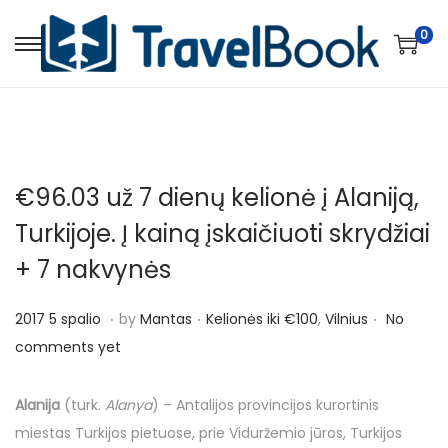
0
S
S
k
k
i
i
p
p
t
t
€96.03 už 7 dienų kelionė į Alaniją,
o
o
n
c
Turkijoje. Į kainą įskaičiuoti skrydžiai
a
o
+ 7 nakvynės
v
n
i
t
.
.
.
P
P
2
2017 5 spalio
by
Mantas
Kelionės iki €100
,
Vilnius
No
g
e
o
o
0
comments yet
a
n
s
s
1
t
t
t
t
7
Alanija
(turk.
Alanya
) – Antalijos provincijos kurortinis
i
e
e
5
miestas Turkijos pietuose, prie Viduržemio jūros, Turkijos