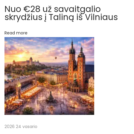
ų
į
Nuo €28 už savaitgalio
T
skrydžius į Taliną iš Vilniaus
u
n
Read more
i
s
ą
.
Į
k
a
i
n
ą
į
s
2026 24 vasario