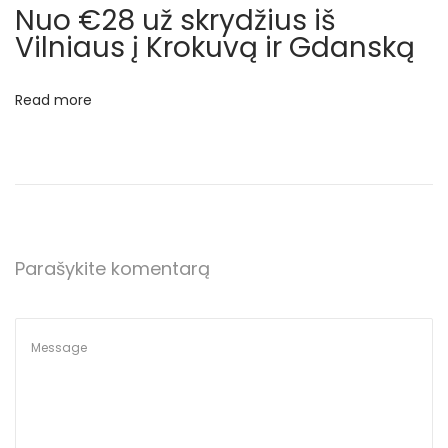
k
Nuo €28 už skrydžius iš
a
Vilniaus į Krokuvą ir Gdanską
i
č
Read more
i
u
o
t
i
s
Parašykite komentarą
k
r
y
d
ž
i