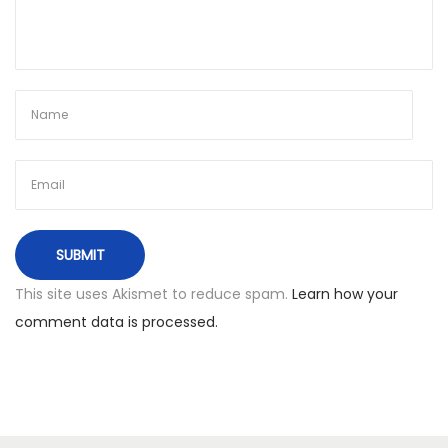
a
i
+
3
*
v
i
e
š
b
u
This site uses Akismet to reduce spam.
Learn how your
t
comment data is processed.
i
s
s
u