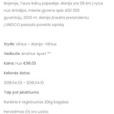
o
d
d
s
Rivjeroje, Tauro kalnų papėdėje. Alanija yra 135 km į rytus
n
o
i
p
nuo Antalijos, mieste gyvena apie 400 000
n
n
a
gyventojų. 2000 m. Alanija įtraukta pretendentu
l
į UNESCO pasaulio paveldo sąrašą.
i
o
Srydis:
Vilnius – Alanija -Vilnius
Viešbutis:
Anahtar Apart **
Kaina:
nuo
€96.03
Kelionės datos:
2018.04.03 – 2018.04.10
Taip pat įskaičiuota:
Rankinis ir registruotas 20kg bagažas
Pervežimas i/iš oro uosto.