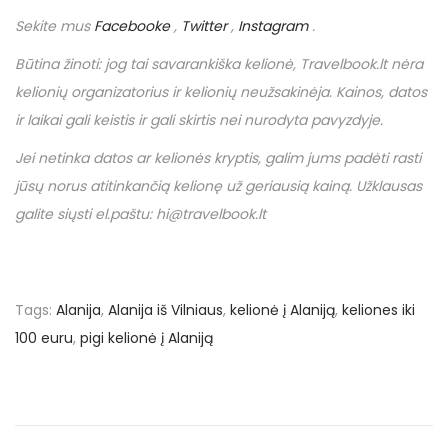
Sekite mus
Facebooke
,
Twitter
,
Instagram
.
Būtina žinoti: jog tai savarankiška kelionė,
Travelbook
.
lt
nėra
kelionių organizatorius ir kelionių neužsakinėja. Kainos, datos
ir laikai gali keistis ir gali skirtis nei nurodyta pavyzdyje.
Jei netinka datos ar kelionės kryptis, galim jums padėti rasti
jūsų norus atitinkančią kelionę už geriausią kainą. Užklausas
galite siųsti el.paštu: hi@travelbook.lt
Tags
:
Alanija
,
Alanija iš Vilniaus
,
kelionė į Alaniją
,
keliones iki
100 euru
,
pigi kelionė į Alaniją
N
P
€
r
9
a
e
6