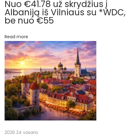
ė
Nuo €41.78 už skrydžius į
t
s
Albaniją iš Vilniaus su *WDC,
k
be nuo €55
a
e
r
l
Read more
i
p
o
n
į
ė
s
r
p
a
a
k
e
š
t
ą
2026 24 vasario