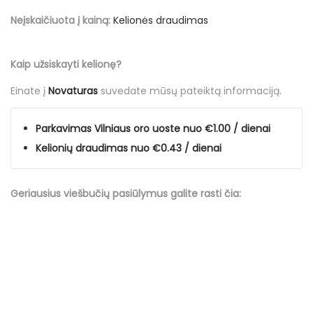
Neįskaičiuota į kainą:
Kelionės draudimas
Kaip užsiskayti kelionę?
Einate į
Novaturas
suvedate mūsų
pateiktą informaciją
.
Parkavimas Vilniaus oro uoste nuo €1.00 / dienai
Kelionių draudimas nuo €0.43 / dienai
Geriausius viešbučių
pasiūlymus
galite rasti čia: