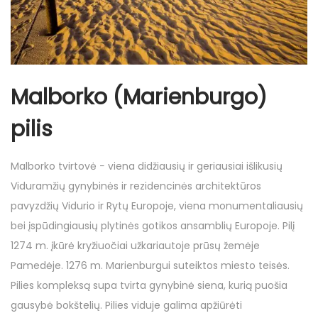
Malborko (Marienburgo)
pilis
Malborko tvirtovė − viena didžiausių ir geriausiai išlikusių
Viduramžių gynybinės ir rezidencinės architektūros
pavyzdžių Vidurio ir Rytų Europoje, viena monumentaliausių
bei įspūdingiausių plytinės gotikos ansamblių Europoje. Pilį
1274 m. įkūrė kryžiuočiai užkariautoje prūsų žemėje
Pamedėje. 1276 m. Marienburgui suteiktos miesto teisės.
Pilies kompleksą supa tvirta gynybinė siena, kurią puošia
gausybė bokštelių. Pilies viduje galima apžiūrėti