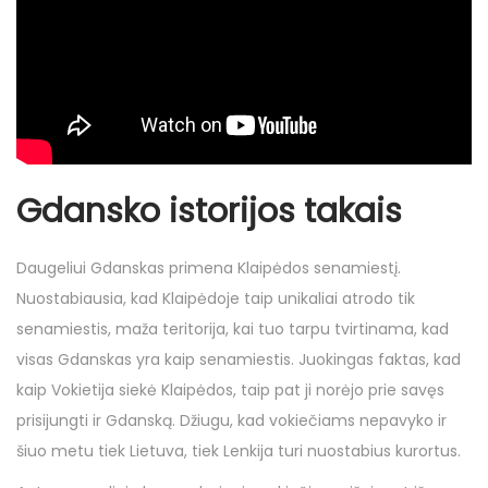
Gdansko istorijos takais
Daugeliui Gdanskas primena Klaipėdos senamiestį.
Nuostabiausia, kad Klaipėdoje taip unikaliai atrodo tik
senamiestis, maža teritorija, kai tuo tarpu tvirtinama, kad
visas Gdanskas yra kaip senamiestis. Juokingas faktas, kad
kaip Vokietija siekė Klaipėdos, taip pat ji norėjo prie savęs
prisijungti ir Gdanską. Džiugu, kad vokiečiams nepavyko ir
šiuo metu tiek Lietuva, tiek Lenkija turi nuostabius kurortus.