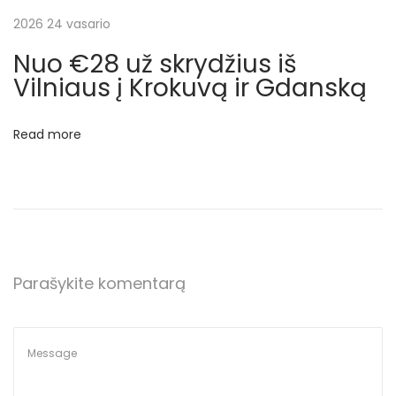
t
u
2026 24 vasario
p
j
Nuo €28 už skrydžius iš
o
o
Vilniaus į Krokuvą ir Gdanską
s
s
t
„
Read more
:
R
y
a
n
a
i
Parašykite komentarą
r
“
j
u
n