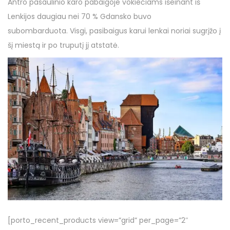
Antro pasaulinio karo pabaigoje vokiečiams išeinant iš
Lenkijos daugiau nei 70 % Gdansko buvo
subombarduota. Visgi, pasibaigus karui lenkai noriai sugrįžo į
šį miestą ir po truputį jį atstatė.
[porto_recent_products view=”grid” per_page=”2″