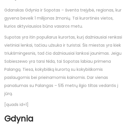
Gdanskas Gdynia ir Sopotas – šventa trejybė, regionas, kur
gyvena beveik 1 milijonas žmonių. Tai kurortinės vietos,
kurios aktyviausios būna vasaros metu.
Supotas yra itin populiarus kurortas, kurį dažniausiai renkasi
vietiniai lenkai, tačiau užsuka ir turistai. Šis miestas yra kiek
triukšmingesnis, tad čia dažniausiai lankosi jaunimas. Jeigu
Sobieszewo yra tarsi Nida, tai Sopotas labiau primena
Palangą. Tiesa, kokybišką kurortą su kokybiškomis
paslaugomis bei prieinamomis kainomis. Dar vienas
panašumas su Palangas – 515 metrų ilgio tiltas vedantis į
jūrą.
[quads id=1]
Gdynia