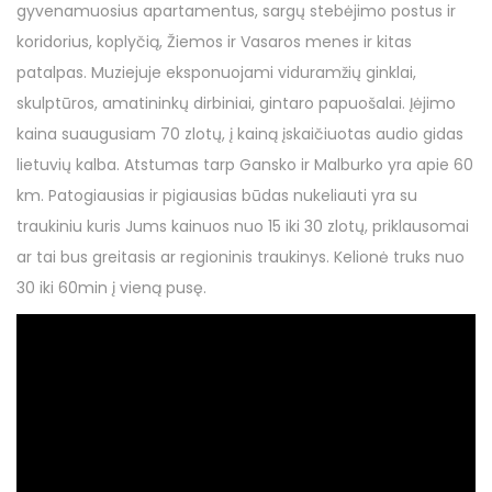
gyvenamuosius apartamentus, sargų stebėjimo postus ir
koridorius, koplyčią, Žiemos ir Vasaros menes ir kitas
patalpas. Muziejuje eksponuojami viduramžių ginklai,
skulptūros, amatininkų dirbiniai, gintaro papuošalai. Įėjimo
kaina suaugusiam 70 zlotų, į kainą įskaičiuotas audio gidas
lietuvių kalba. Atstumas tarp Gansko ir Malburko yra apie 60
km. Patogiausias ir pigiausias būdas nukeliauti yra su
traukiniu kuris Jums kainuos nuo 15 iki 30 zlotų, priklausomai
ar tai bus greitasis ar regioninis traukinys. Kelionė truks nuo
30 iki 60min į vieną pusę.