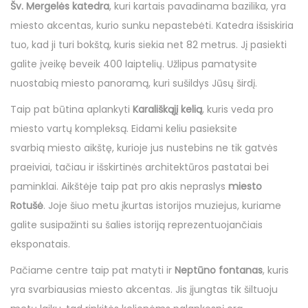
Šv. Mergelės katedra
, kuri kartais pavadinama bazilika, yra
miesto akcentas, kurio sunku nepastebėti. Katedra išsiskiria
tuo, kad ji turi bokštą, kuris siekia net 82 metrus. Jį pasiekti
galite įveikę beveik 400 laiptelių. Užlipus pamatysite
nuostabią miesto panoramą, kuri sušildys Jūsų širdį.
Taip pat būtina aplankyti
Karališkąjį kelią
, kuris veda pro
miesto vartų kompleksą. Eidami keliu pasieksite
svarbią miesto aikštę, kurioje jus nustebins ne tik gatvės
praeiviai, tačiau ir išskirtinės architektūros pastatai bei
paminklai. Aikštėje taip pat pro akis nepraslys
miesto
Rotušė
. Joje šiuo metu įkurtas istorijos muziejus, kuriame
galite susipažinti su šalies istoriją reprezentuojančiais
eksponatais.
Pačiame centre taip pat matyti ir
Neptūno fontanas
, kuris
yra svarbiausias miesto akcentas. Jis įjungtas tik šiltuoju