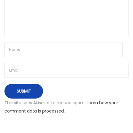
g
i
a
m
ų
j
ų
s
k
r
y
d
This site uses Akismet to reduce spam.
Learn how your
ž
comment data is processed.
i
ų
k