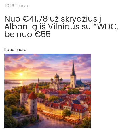
a
2026 11 kovo
u
ž
Nuo €41.78 už skrydžius į
t
s
Albaniją iš Vilniaus su *WDC,
k
be nuo €55
a
r
r
y
Read more
d
p
į
į
į
K
o
r
s
t
a
ą
R
i