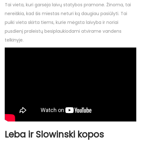
Tai vieta, kuri garsėja laivų statybos pramone. Žinoma, tai
nereiškia, kad šis miestas neturi ką daugiau pasiūlyti. Tai
puiki vieta skirta tiems, kurie mėgsta laivyba ir noriai
pusdienį praleistų besiplaukiodami atvirame vandens
telkinyje.
Leba ir Slowinski kopos