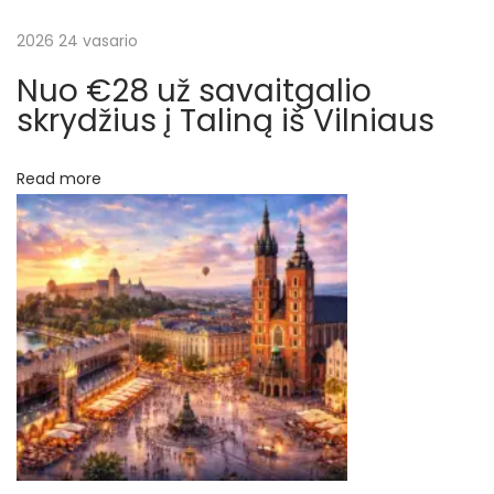
š
k
2026 24 vasario
ų
ą
Nuo €28 už savaitgalio
i
skrydžius į Taliną iš Vilniaus
š
P
Read more
a
r
y
ž
i
a
u
s
N
7
e
n
x
a