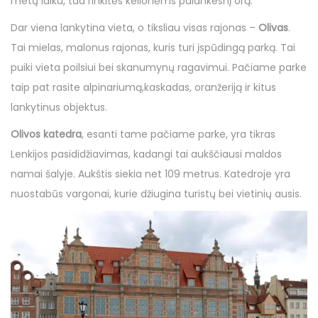
metų laiku, tad rinkitės kelionėms palankesnį orą.
Dar viena lankytina vieta, o tiksliau visas rajonas –
Olivas
.
Tai mielas, malonus rajonas, kuris turi įspūdingą parką. Tai
puiki vieta poilsiui bei skanumynų ragavimui. Pačiame parke
taip pat rasite alpinariumą,kaskadas, oranžeriją ir kitus
lankytinus objektus.
Olivos katedra
, esanti tame pačiame parke, yra tikras
Lenkijos pasididžiavimas, kadangi tai aukščiausi maldos
namai šalyje. Aukštis siekia net 109 metrus. Katedroje yra
nuostabūs vargonai, kurie džiugina turistų bei vietinių ausis.