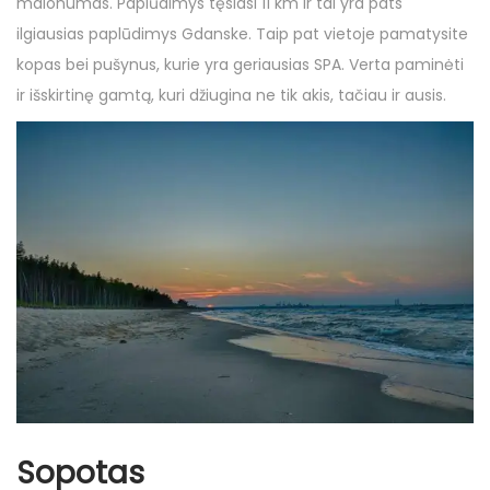
malonumas. Paplūdimys tęsiasi 11 km ir tai yra pats
ilgiausias paplūdimys Gdanske. Taip pat vietoje pamatysite
kopas bei pušynus, kurie yra geriausias SPA. Verta paminėti
ir išskirtinę gamtą, kuri džiugina ne tik akis, tačiau ir ausis.
Sopotas