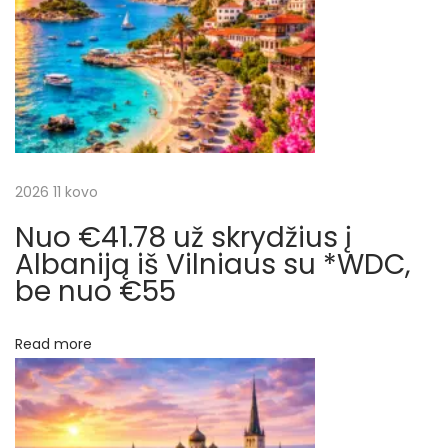
t
į
c
:
į
N
i
i
u
j
j
o
a
2026 11 kovo
r
k
Nuo €41.78 už skrydžius į
t
ą
Albaniją iš Vilniaus su *WDC,
i
be nuo €55
a
r
r
a
Read more
t
p
g
a