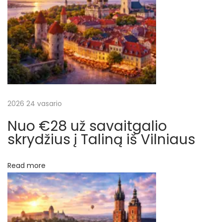
į
l
i
r
š
V
a
i
l
š
n
i
2026 24 vasario
ų
a
Nuo €28 už savaitgalio
u
skrydžius į Taliną iš Vilniaus
s
N
€
Read more
e
4
x
9
t
.
p
5