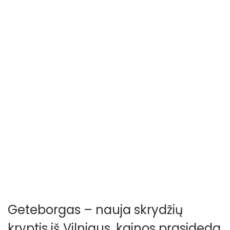
o
n
Geteborgas – nauja skrydžių
kryptis iš Vilniaus, kainos prasideda