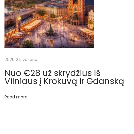
o
0
s
u
t
ž
:
4
d
i
e
n
2026 24 vasario
a
Nuo €28 už skrydžius iš
s
Vilniaus į Krokuvą ir Gdanską
K
r
Read more
o
k
u
v