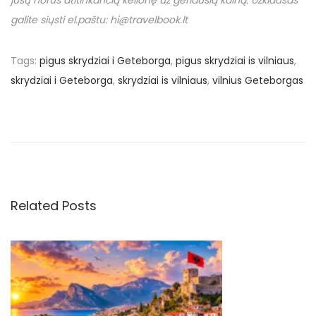
jūsų norus atitinkančią kelionę už geriausią kainą. Užklausas
galite siųsti el.paštu: hi@travelbook.lt
Tags
:
pigus skrydziai i Geteborga
,
pigus skrydziai is vilniaus
,
skrydziai i Geteborga
,
skrydziai is vilniaus
,
vilnius Geteborgas
N
P
€
r
2
a
e
6
v
6
v
i
u
o
ž
Related Posts
i
u
s
s
k
g
p
r
o
y
a
s
d