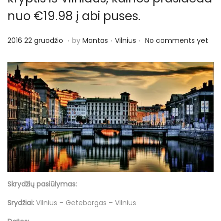
nuo €19.98 į abi puses.
.
.
.
P
P
2
2016 22 gruodžio
by
Mantas
Vilnius
No comments yet
o
o
0
s
s
1
t
t
6
e
e
2
d
d
2
o
i
g
n
n
r
u
o
d
Skrydžių pasiūlymas:
ž
Srydžiai:
Vilnius – Geteborgas – Vilnius
i
o