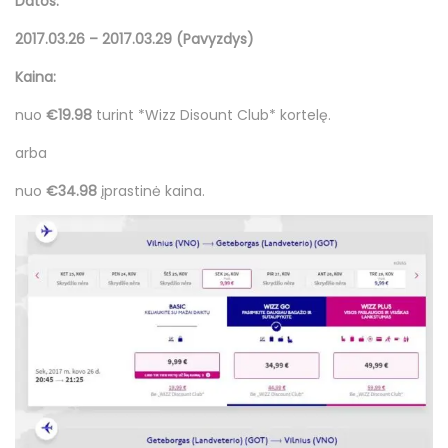
Datos:
2017.03.26 – 2017.03.29 (Pavyzdys)
Kaina:
nuo
€19.98
turint *Wizz Disount Club* kortelę.
arba
nuo
€34.98
įprastinė kaina.